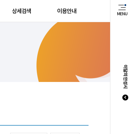
상세검색
이용안내
MENU
매년 8
이달의 안성시
20
20
20