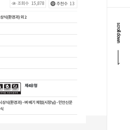
조회수
15,878
추천수
13
상식(환경과) 외 2
scroll down
제4유형
 시상식(환경과) - 벼 베기 체험(시장님) - 민안신문
념식