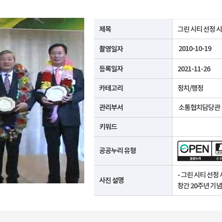
공공누리 유형안내
제목
그린 시티 선정 시
2010-10-19
촬영일자
등록일자
2021-11-26
카테고리
정치/행정
관리부서
소통협치담당관
키워드
공공누리 유형
- 그린 시티 선정
사진 설명
창간 20주년 기