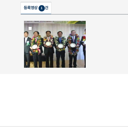
등록영상
건
1