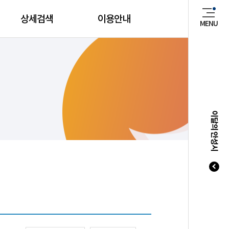
상세검색
이용안내
MENU
매년 8
이달의 안성시
20
20
20