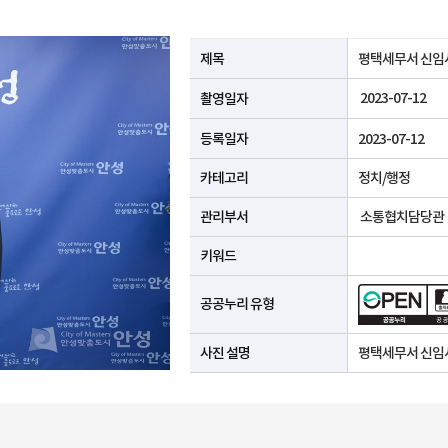
공공누리 유형안내
제목
평택세무서 신임
2023-07-12
촬영일자
등록일자
2023-07-12
카테고리
정치/행정
관리부서
소통협치담당관
키워드
공공누리 유형
사진 설명
평택세무서 신임