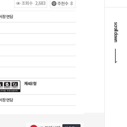
조회수
2,683
추천수
8
서장 면담
scroll down
제4유형
서장 면담