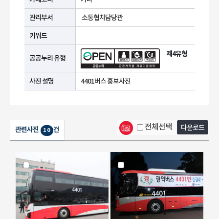
관리부서
소통협치담당관
키워드
제4유형
공공누리 유형
사진 설명
4401버스 홍보사진
전체선택
다운로드
관련사진
건
10