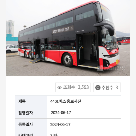
조회수
3,593
추천수
3
공공누리 유형안내
제목
4401버스 홍보사진
2024-06-17
촬영일자
등록일자
2024-06-17
카테고리
기타