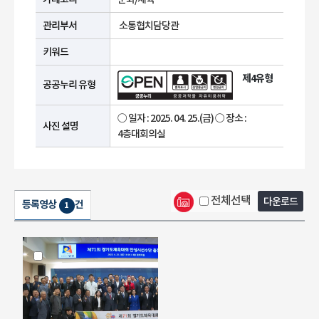
관리부서
소통협치담당관
키워드
제4유형
공공누리 유형
○ 일자 : 2025. 04. 25.(금) ○ 장소 :
사진 설명
4층대회의실
전체선택
다운로드
등록영상
건
1