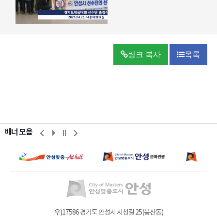
링크 복사
목록
배너 모음
우)17586 경기도 안성시 시청길 25(봉산동)