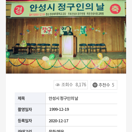
조회수
8,176
추천수
5
공공누리 유형안내
제목
안성시 정구인의 날
1999-12-19
촬영일자
등록일자
2020-12-17
카테고리
문화/체육