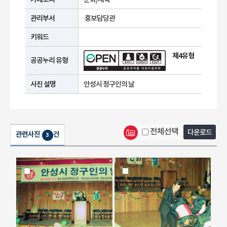
관리부서
홍보담당관
키워드
제4유형
공공누리 유형
사진 설명
안성시 정구인의 날
전체선택
다운로드
관련사진
건
3