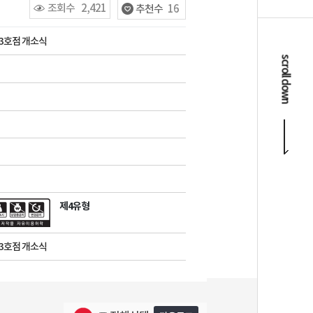
조회수
2,421
추천수
16
3호점 개소식
scroll down
제4유형
3호점 개소식