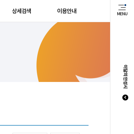
상세검색
이용안내
MENU
매년 8
이달의 안성시
20
20
20