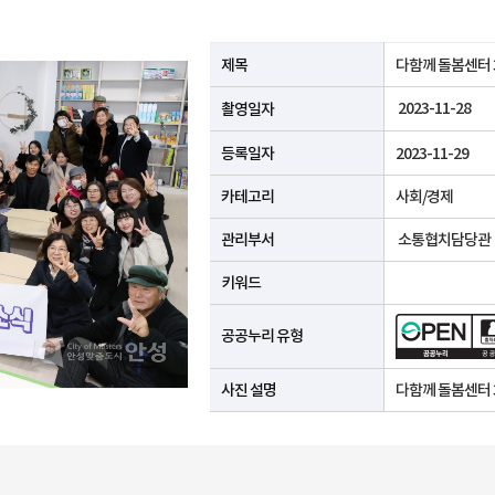
공공누리 유형안내
제목
다함께 돌봄센터 
2023-11-28
촬영일자
등록일자
2023-11-29
카테고리
사회/경제
관리부서
소통협치담당관
키워드
공공누리 유형
사진 설명
다함께 돌봄센터 