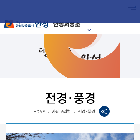
2024
이달의 안성시
전경·풍경
HOME
카테고리별
전경·풍경