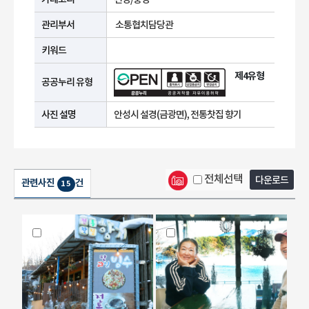
관리부서
소통협치담당관
키워드
제4유형
공공누리 유형
사진 설명
안성시 설경(금광면), 전통찻집 향기
전체선택
다운로드
관련사진
건
15