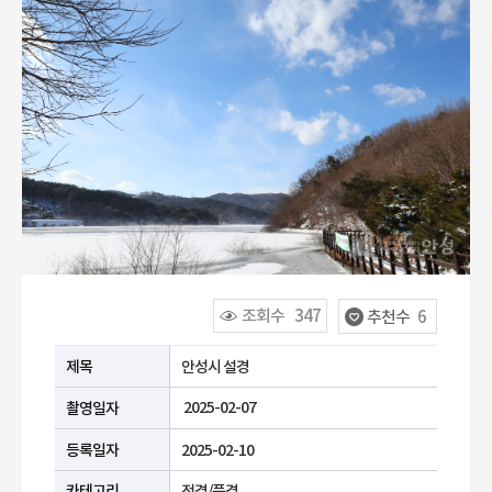
조회수
347
추천수
6
공공누리 유형안내
제목
안성시 설경
2025-02-07
촬영일자
등록일자
2025-02-10
카테고리
전경/풍경