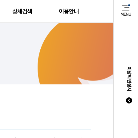
상세검색
이용안내
MENU
매년 8
이달의 안성시
20
20
20