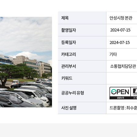
공공누리 유형안내
제목
안성시청 본관
2024-07-15
촬영일자
등록일자
2024-07-15
카테고리
기타
관리부서
소통협치담당관
키워드
공공누리 유형
사진 설명
드론촬영 : 최수