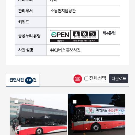
관리부서
소통협치담당관
키워드
제4유형
공공누리 유형
사진 설명
4401버스 홍보사진
전체선택
다운로드
관련사진
건
10