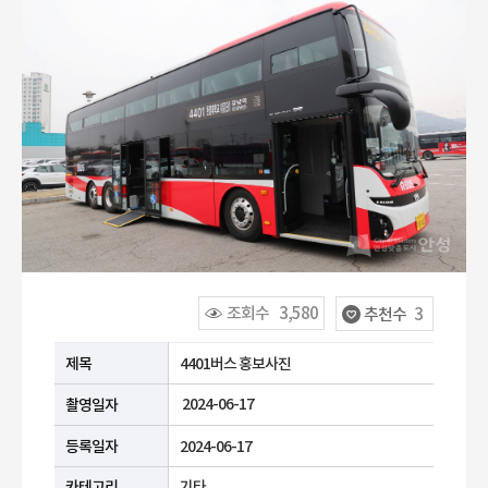
조회수
3,580
추천수
3
공공누리 유형안내
제목
4401버스 홍보사진
2024-06-17
촬영일자
등록일자
2024-06-17
카테고리
기타