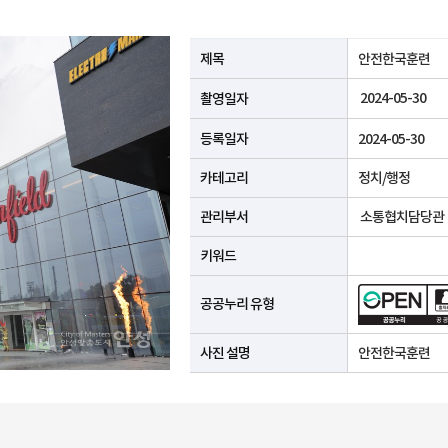
공공누리 유형안내
제목
안전한국훈련
2024-05-30
촬영일자
등록일자
2024-05-30
카테고리
정치/행정
관리부서
소통협치담당관
키워드
공공누리 유형
사진 설명
안전한국훈련