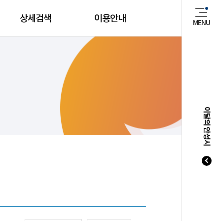
상세검색
이용안내
MENU
매년 8
이달의 안성시
20
20
20