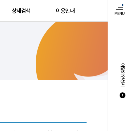
상세검색
이용안내
MENU
매년 8
이달의 안성시
20
20
20