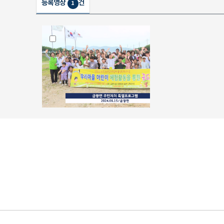
등록영상
건
1