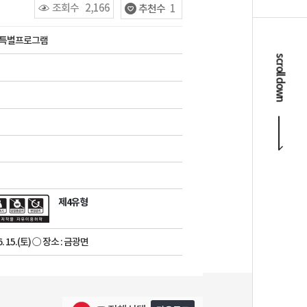
조회수
2,166
추천수
1
 특별프로그램
scroll down
제4유형
06. 15.(토) ○ 장소 : 금광면