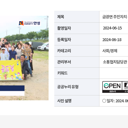
공공누리 유형안내
제목
금광면 주민자치
2024-06-15
촬영일자
등록일자
2024-06-18
카테고리
사회/경제
관리부서
소통협치담당관
키워드
공공누리 유형
사진 설명
○ 일자 : 2024. 