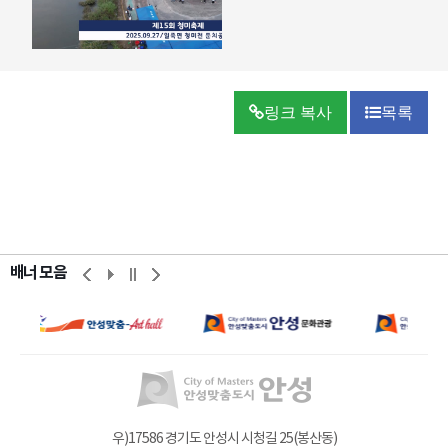
링크 복사
목록
배너 모음
우)17586 경기도 안성시 시청길 25(봉산동)