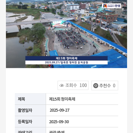
조회수
100
추천수
0
공공누리 유형안내
제목
제15회 청미축제
2025-09-27
촬영일자
등록일자
2025-09-30
카테고리
관광/축제