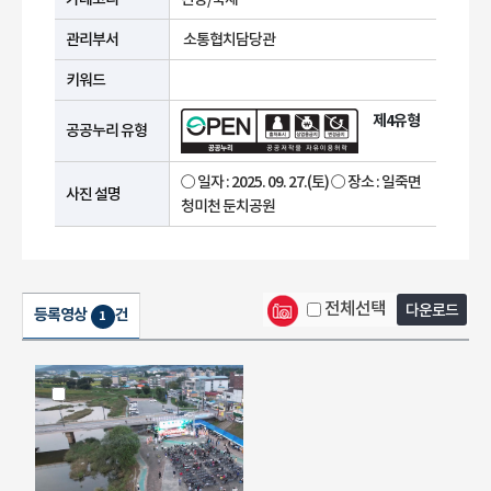
관리부서
소통협치담당관
키워드
제4유형
공공누리 유형
○ 일자 : 2025. 09. 27.(토) ○ 장소 : 일죽면
사진 설명
청미천 둔치공원
전체선택
다운로드
등록영상
건
1