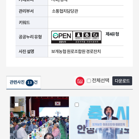
관리부서
소통협치담당관
키워드
제4유형
공공누리 유형
사진 설명
보개농협 원로조합원 경로잔치
전체선택
다운로드
관련사진
건
13