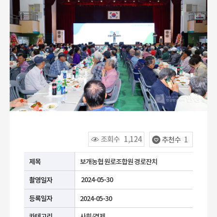
조회수
1,124
추천수
1
공공누리 유형안내
제목
보개농협 원로조합원 경로잔치
2024-05-30
촬영일자
등록일자
2024-05-30
카테고리
사회/경제