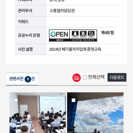
관리부서
소통협치담당관
키워드
제4유형
공공누리 유형
사진 설명
2024년 폐기물처리업체 환경교육
전체선택
다운로드
관련사진
건
9