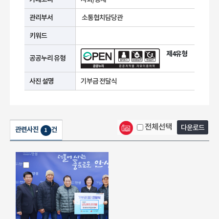
관리부서
소통협치담당관
키워드
제4유형
공공누리 유형
사진 설명
기부금 전달식
전체선택
다운로드
관련사진
건
1