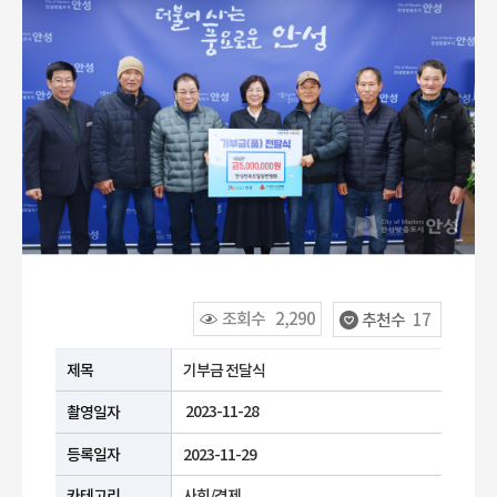
조회수
2,290
추천수
17
공공누리 유형안내
제목
기부금 전달식
2023-11-28
촬영일자
등록일자
2023-11-29
카테고리
사회/경제