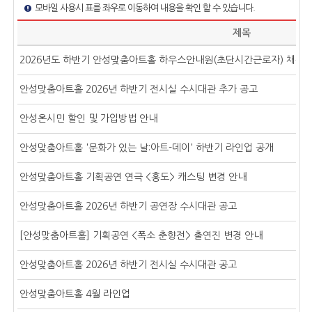
검
당
분
입
모바일 사용시 표를 좌우로 이동하여 내용을 확인 할 수 있습니다.
색
게
선
력:
제목
시
택
물
:
2026년도 하반기 안성맞춤아트홀 하우스안내원(초단시간근로자) 채용
수
안성맞춤아트홀 2026년 하반기 전시실 수시대관 추가 공고
안성온시민 할인 및 가입방법 안내
안성맞춤아트홀 '문화가 있는 날:아트-데이' 하반기 라인업 공개
안성맞춤아트홀 기획공연 연극 <홍도> 캐스팅 변경 안내
안성맞춤아트홀 2026년 하반기 공연장 수시대관 공고
[안성맞춤아트홀] 기획공연 <폭소 춘향전> 출연진 변경 안내
안성맞춤아트홀 2026년 하반기 전시실 수시대관 공고
안성맞춤아트홀 4월 라인업