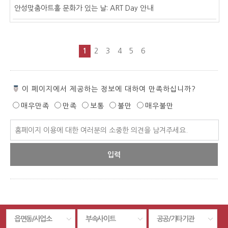
안성맞춤아트홀 문화가 있는 날: ART Day 안내
1
2
3
4
5
6
페
이 페이지에서 제공하는 정보에 대하여 만족하십니까?
이
매우만족
만족
보통
불만
매우불만
지
만
페
족
이
도
지
만
족
도
평
가
입
읍면동/사업소
부속사이트
공공/기타기관