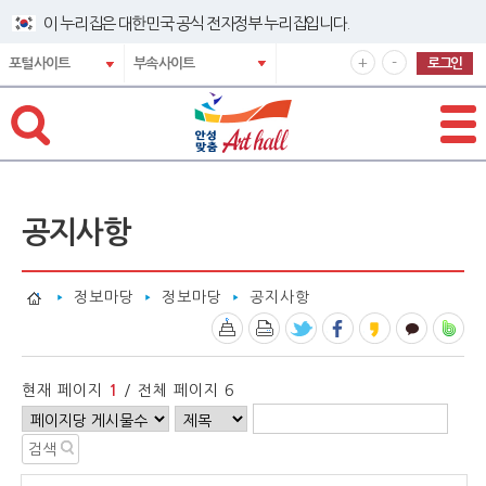
바로넘어가기 메뉴
이 누리집은 대한민국 공식 전자정부 누리집입니다.
확
축
+
-
로그인
포털사이트
부속사이트
대
소
해
해
서
서
보
보
기
기
공지사항
정보마당
정보마당
공지사항
현재 페이지
1
/ 전체 페이지 6
게
페
검
검
시
이
색
색
판
지
구
어