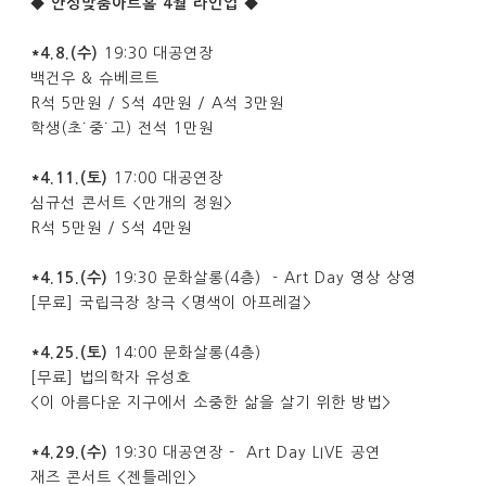
◆ 안성맞춤아트홀 4월 라인업 ◆
*4.8.(수)
19:30 대공연장
백건우 & 슈베르트
R석 5만원 / S석 4만원 / A석 3만원
학생(초˙중˙고) 전석 1만원
*4.11.(토)
17:00 대공연장
심규선 콘서트 <만개의 정원>
R석 5만원 / S석 4만원
*4.15.(수)
19:30 문화살롱(4층) - Art Day 영상 상영
[무료] 국립극장 창극 <명색이 아프레걸>
*4.25.(토)
14:00 문화살롱(4층)
[무료] 법의학자 유성호
<이 아름다운 지구에서 소중한 삶을 살기 위한 방법>
*4.29.(수)
19:30 대공연장 - Art Day LIVE 공연
재즈 콘서트 <젠틀레인>