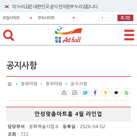
바로넘어가기 메뉴
이 누리집은 대한민국 공식 전자정부 누리집입니다.
확
축
+
-
로그인
포털사이트
부속사이트
대
소
해
해
서
서
보
보
기
기
공지사항
정보마당
정보마당
공지사항
공
안성맞춤아트홀 4월 라인업
지
사
담당부서
: 문화예술사업소
등록일
: 2026-04-02
항
조회
: 722