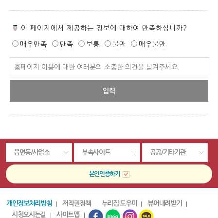
페
이 페이지에서 제공하는 정보에 대하여 만족하십니까?
이
매우만족
만족
보통
불만
매우불만
지
만
페
족
이
도
지
만
족
도
평
가
입
읍면동/사업소
부속사이트
공공/기타기관
력
본인인증하기
개인정보처리방침
저작권정책
누리집 도우미
뷰어내려받기
시청오시는길
사이트맵