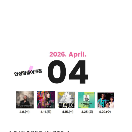
게
시
판
내
용
보
기