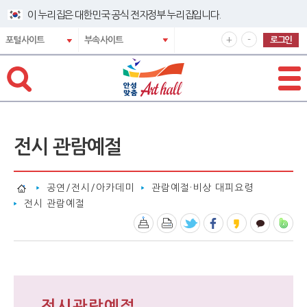
바로넘어가기 메뉴
이 누리집은 대한민국 공식 전자정부 누리집입니다.
확
축
+
-
로그인
포털사이트
부속사이트
대
소
해
해
서
서
보
보
기
기
전시 관람예절
공연/전시/아카데미
관람예절·비상 대피요령
전시 관람예절
전시관람예절