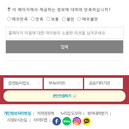
페
이 페이지에서 제공하는 정보에 대하여 만족하십니까?
이
매우만족
만족
보통
불만
매우불만
지
만
페
족
이
도
지
만
족
도
평
가
입
읍면동/사업소
부속사이트
공공/기타기관
력
본인인증하기
개인정보처리방침
저작권정책
누리집 도우미
뷰어내려받기
시청오시는길
사이트맵