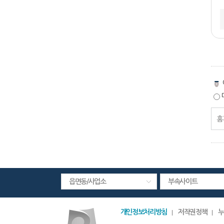
페
이
지
만
페
족
이
도
지
만
족
도
평
가
입
읍면동/사업소
부속사이트
력
개인정보처리방침
저작권정책
누