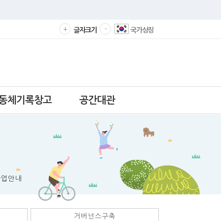
확
축
+
-
글자크기
국가상징
대
소
해
해
서
서
보
보
기
기
동체기록창고
공간대관
사업안내
거버넌스구축