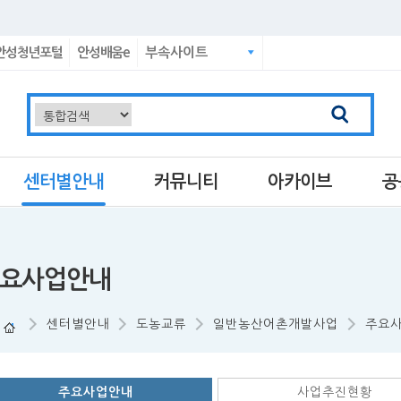
안성청년포털
안성배움e
부속사이트
센터별안내
커뮤니티
아카이브
공
요사업안내
센터별안내
도농교류
일반농산어촌개발사업
주요
주요사업안내
사업추진현황