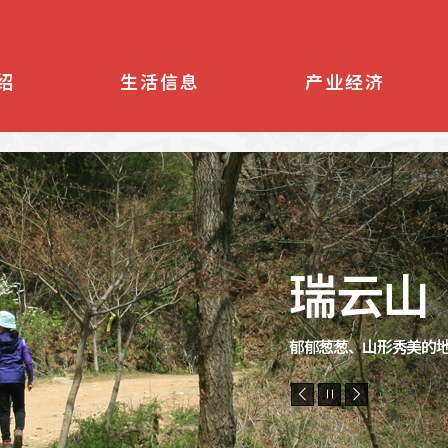
绍
生活信息
产业经济
瑞云山
郁郁葱葱、山形秀美的