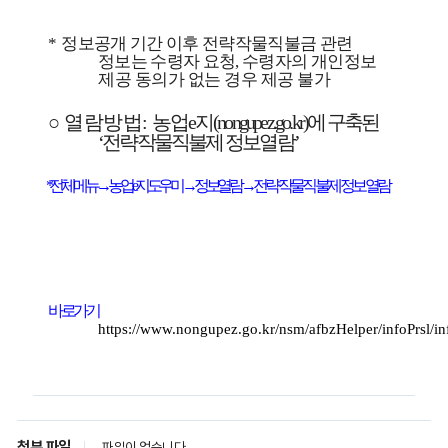
*
정보공개 기간 이후 전략작물직불금 관련
정보는 수령자 요청
,
수령자의
개인정보
제공 동의가 없는 경우 제공 불가
○ 열람방법:
농업
e
지
(nongupez.go.kr)
에 구축된
‘
전략작물직불제 정보
열람
’
전체 메뉴
→
농업
e
지 도우미
→
정보열람
→
전략작물직불제 정보열람
바로가기
https://www.nongupez.go.kr/nsm/afbzHelper/infoPrsl/i
첨부 파일
파일이 없습니다.