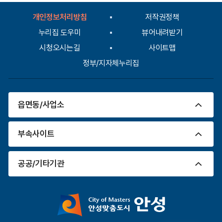
가
입
개인정보처리방침
저작권정책
력
누리집 도우미
뷰어내려받기
시청오시는길
사이트맵
정부/지자체누리집
읍면동/사업소
부속사이트
공공/기타기관