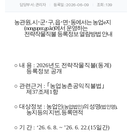
담당부서
: 관리자
등록일
: 2026-06-09
조회
: 139
게
시
농관원
,
시
･
군
･
구
,
읍
･
면
･
동에서는 농업
e
지
판
(
nongupez.go.kr
)
에서 운영하는
전략작물직불 등록정보 열람방법 안내
내
용
보
기
○
내 용
: 2026
년도 전략작물직불
(
동계
)
등록정보 공개
○
관련근거
:
｢
농업농촌공익직불법
｣
제
37
조제
1
항
○
대상정보
:
농업인
의 성명
,
(
농업법인
)
(
법인명
)
농지등의 지번
,
등록면적
○
기 간
: ‘26. 6. 8. ~ ’26. 6. 22.(15
일간
)