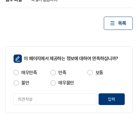
목록
페
이 페이지에서 제공하는 정보에 대하여 만족하십니까?
이
지
매우만족
만족
보통
만
족
불만
매우불만
도
페
이
지
만
족
도
평