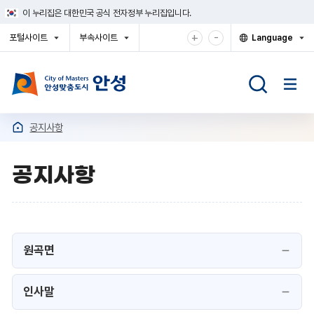
건
이 누리집은 대한민국 공식 전자정부 누리집입니다.
너
뛰
확
축
+
-
포털사이트
부속사이트
Language
기
대
소
열
열
열
메
기
기
기
해
해
뉴
서
서
보
보
기
기
공지사항
공지사항
원곡면
인사말