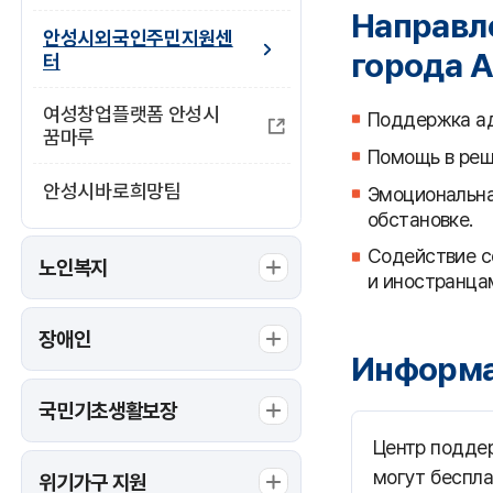
Направл
안성시외국인주민지원센
города 
터
여성창업플랫폼 안성시
Поддержка ад
꿈마루
Помощь в реше
안성시바로희망팀
Эмоциональна
обстановке.
Содействие с
노인복지
и иностранца
장애인
Информа
국민기초생활보장
Центр поддер
могут беспла
위기가구 지원