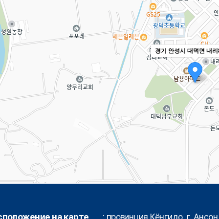
경기 안성시 대덕면 내리8
сположение на карте
: провинция Кёнгидо, г. Ансо