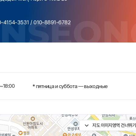
-4154-3531 / 010-8891-6782
~18:00
* пятница и суббота — выходные
지도 이미지영역 건너뛰