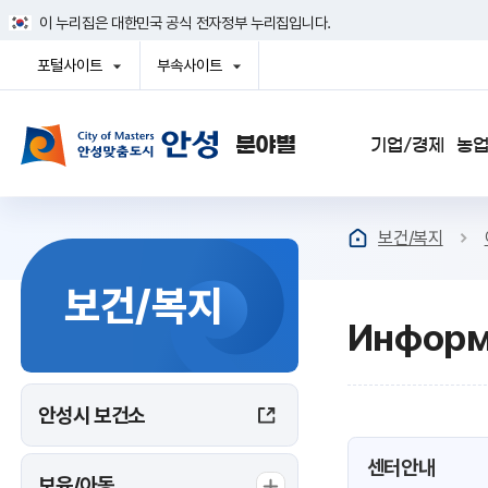
건
이 누리집은 대한민국 공식 전자정부 누리집입니다.
너
뛰
포털사이트
부속사이트
기
열
열
메
기
기
뉴
사이트맵
기업/경제
농업
보건/복지
보건/복지
Информ
안성시 보건소
센터안내
보육/아동