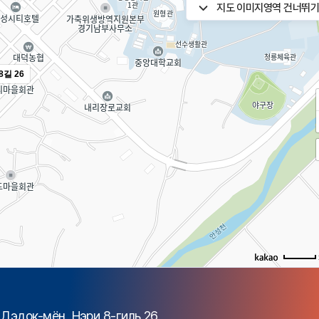
지도 이미지영역 건너뛰
길 26
н Дэдок-мён, Нэри 8-гиль 26