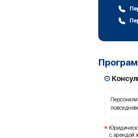
Пе
Пе
Програм
Консул
Персонали
повседневн
Юридически
с арендой ж