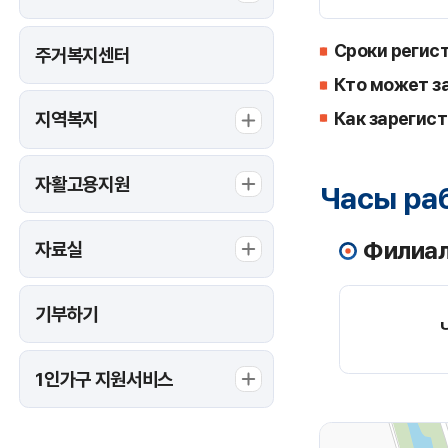
Сроки регис
주거복지센터
Кто может з
Как зарегис
지역복지
자활고용지원
Часы ра
Филиал
자료실
기부하기
1인가구 지원서비스