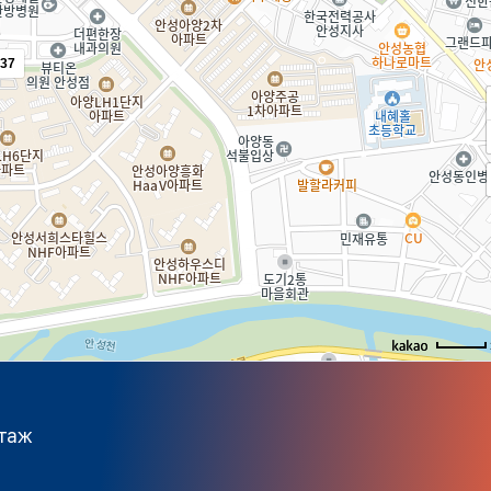
37
этаж