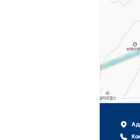
Ад
Ко