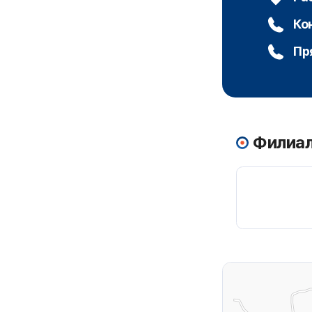
Ко
Пр
Филиал