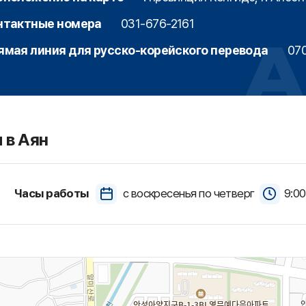
нтактные номера
031-676-2161
ямая линия для русско-корейского перевода
070
 в Аян
Часы работы
с воскресенья по четверг
9:00