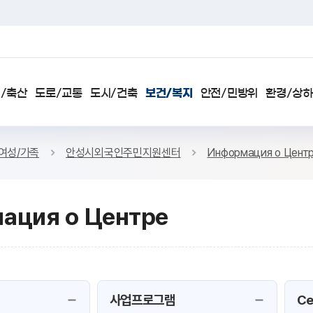
검색
/축산
도로/교통
도시/건축
보건/복지
안전/민방위
환경/상
여성/가족
안성시외국인주민지원센터
Информация о Цент
ация о Центре
SNS 공유하기 열기
본문인쇄
사업프로그램
Ce