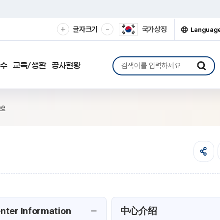
확
축
+
-
글자크기
국가상징
Languag
대
소
열
기
해
해
서
서
검
하수
교육/생활
공사현황
보
보
색
기
기
어
입
력
ре
nter Information
中心介绍