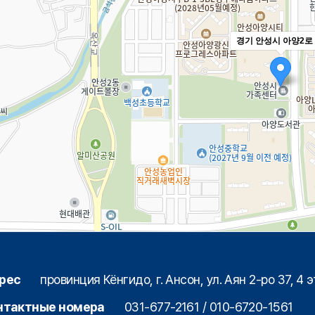
경기 안성시 아양2로 
рес
провинция Кёнгидо, г. Ансон, ул. Аян 2-ро 37, 4 
нтактные номера
031-677-2161 / 010-6720-1561