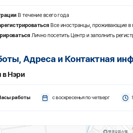
трации
В течение всего года
арегистрироваться
Все иностранцы, проживающие в 
трироваться
Лично посетить Центр и заполнить регис
боты, Адреса и Контактная ин
 в Нэри
Часы работы
с воскресенья по четверг