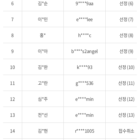
6
김*순
9****9aa
선정 (6)
신
청
자
7
이*민
e****lee
선정 (7)
명,
아
8
홍*
h****c
선정 (8)
이
디,
9
이*아
b****s2angel
선정 (9)
추
첨
10
김*완
k****93
선정 (10)
결
과,
11
고*란
g****536
선정 (11)
추
첨
일,
12
심*주
e****min
선정 (12)
취
소
13
전*선
e****min
선정 (13)
일
항
14
김*현
r****1005
접수취소
목