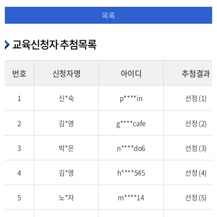
목록
교육신청자 추첨목록
번호
신청자명
아이디
추첨결과
교
1
신*숙
p****in
선정 (1)
육
신
2
김*영
g****cafe
선정 (2)
청
자
추
3
박*은
n****do6
선정 (3)
첨
목
4
김*영
h****545
선정 (4)
록
을
5
노*자
m****14
선정 (5)
번
호,