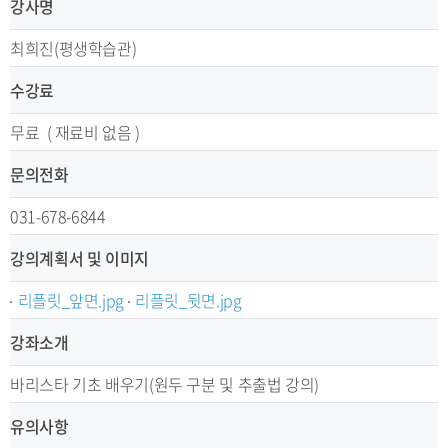
강사명
최희진(평생학습관)
수강료
무료 ( 재료비 없음 )
문의전화
031-678-6844
강의계획서 및 이미지
리플릿_앞면.jpg
리플릿_뒷면.jpg
강좌소개
바리스타 기초 배우기(원두 구분 및 추출법 강의)
유의사항