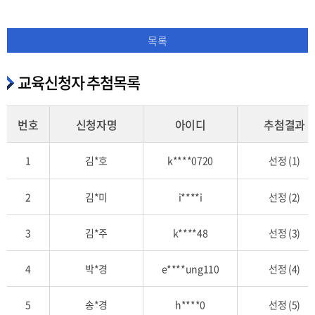
목록
교육신청자 추첨목록
번호
신청자명
아이디
추첨결과
교
1
김*호
k****0720
선정 (1)
육
신
2
김*미
i****i
선정 (2)
청
자
추
3
김*주
k****48
선정 (3)
첨
목
4
박*경
e****ung110
선정 (4)
록
을
5
송*경
h****0
선정 (5)
번