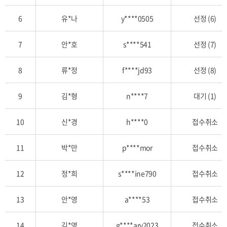
호,
6
유*나
y****0505
선정 (6)
신
청
자
7
안*호
s****541
선정 (7)
명,
아
8
류*정
f****jd93
선정 (8)
이
디,
9
김*형
n****7
대기 (1)
추
첨
10
신*경
h****0
접수취소
결
과,
11
박*만
p****mor
접수취소
추
첨
일,
12
정*희
s****ine790
접수취소
취
소
13
안*영
a****53
접수취소
일
항
14
김*영
g****ary2023
접수취소