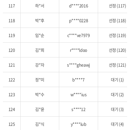
117
하*서
d****2016
선정 (117)
118
박*후
p****0228
선정 (118)
119
임*순
c****ve7979
선정 (119)
120
김*희
r****ldoo
선정 (120)
121
강*자
s****gheawj
선정 (121)
122
정*미
b****7
대기 (1)
123
박*수
w****ius
대기 (2)
124
김*윤
s****12
대기 (3)
125
김*식
y****lub
대기 (4)