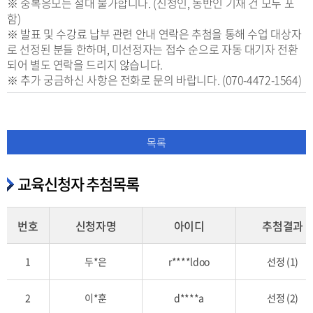
※ 중복응모는 절대 불가합니다. (신청인, 동반인 기재 건 모두 포
함)
※ 발표 및 수강료 납부 관련 안내 연락은 추첨을 통해 수업 대상자
로 선정된 분들 한하며, 미선정자는 접수 순으로 자동 대기자 전환
되어 별도 연락을 드리지 않습니다.
※ 추가 궁금하신 사항은 전화로 문의 바랍니다. (070-4472-1564)
목록
교육신청자 추첨목록
번호
신청자명
아이디
추첨결과
교
1
두*은
r****ldoo
선정 (1)
육
신
2
이*훈
d****a
선정 (2)
청