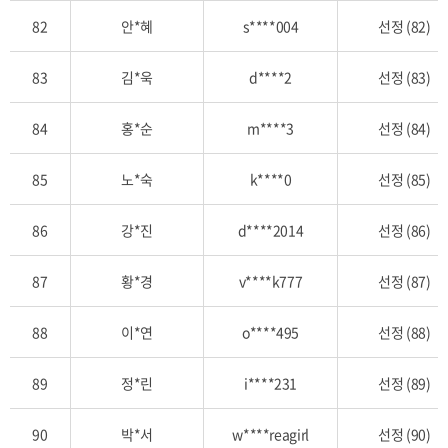
82
안*혜
s****004
선정 (82)
83
김*욱
d****2
선정 (83)
84
홍*순
m****3
선정 (84)
85
노*숙
k****0
선정 (85)
86
강*진
d****2014
선정 (86)
87
황*경
v****k777
선정 (87)
88
이*연
o****495
선정 (88)
89
정*린
i****231
선정 (89)
90
박*서
w****reagirl
선정 (90)