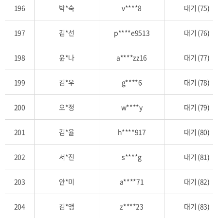
196
박*숙
v****8
대기 (75)
197
김*선
p****e9513
대기 (76)
198
윤*나
a****zz16
대기 (77)
199
김*우
g****6
대기 (78)
200
오*정
w****y
대기 (79)
201
김*율
h****917
대기 (80)
202
서*진
s****g
대기 (81)
203
안*미
a****71
대기 (82)
204
김*앵
z****23
대기 (83)