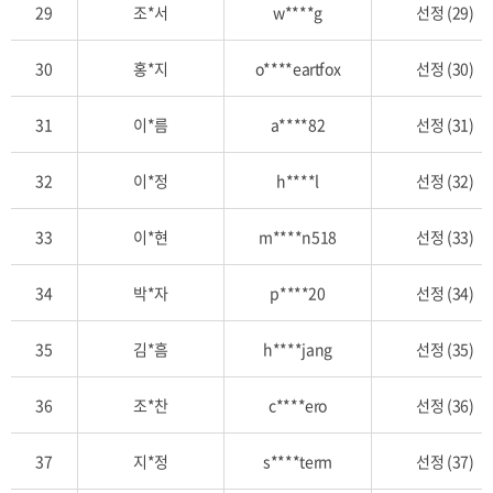
29
조*서
w****g
선정 (29)
30
홍*지
o****eartfox
선정 (30)
31
이*름
a****82
선정 (31)
32
이*정
h****l
선정 (32)
33
이*현
m****n518
선정 (33)
34
박*자
p****20
선정 (34)
35
김*흠
h****jang
선정 (35)
36
조*찬
c****ero
선정 (36)
37
지*정
s****term
선정 (37)