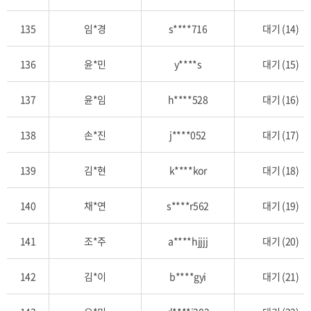
135
임*경
s****716
대기 (14)
136
윤*민
y****s
대기 (15)
137
윤*임
h****528
대기 (16)
138
손*진
j****052
대기 (17)
139
김*현
k****kor
대기 (18)
140
채*연
s****r562
대기 (19)
141
조*주
a****hjjjj
대기 (20)
142
김*이
b****gyi
대기 (21)