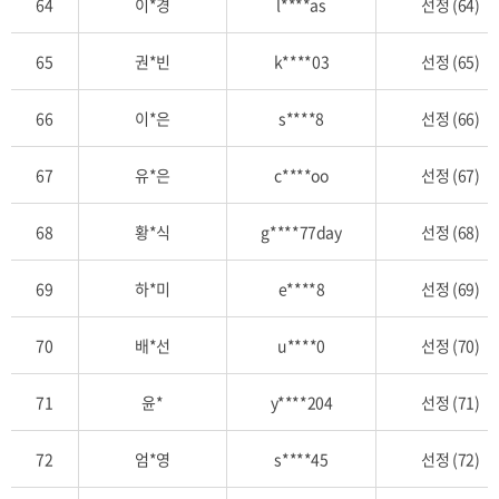
64
이*경
l****as
선정 (64)
65
권*빈
k****03
선정 (65)
66
이*은
s****8
선정 (66)
67
유*은
c****oo
선정 (67)
68
황*식
g****77day
선정 (68)
69
하*미
e****8
선정 (69)
70
배*선
u****0
선정 (70)
71
윤*
y****204
선정 (71)
72
엄*영
s****45
선정 (72)