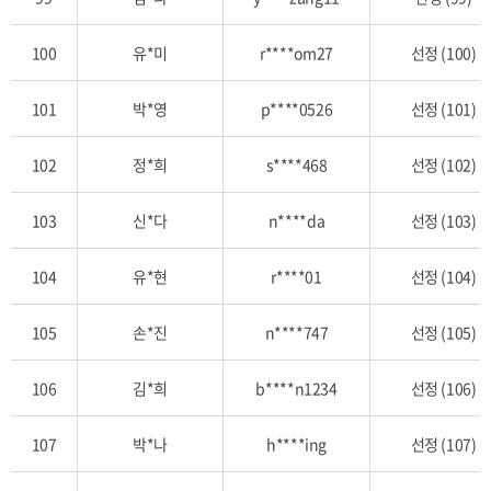
100
유*미
r****om27
선정 (100)
101
박*영
p****0526
선정 (101)
102
정*희
s****468
선정 (102)
103
신*다
n****da
선정 (103)
104
유*현
r****01
선정 (104)
105
손*진
n****747
선정 (105)
106
김*희
b****n1234
선정 (106)
107
박*나
h****ing
선정 (107)