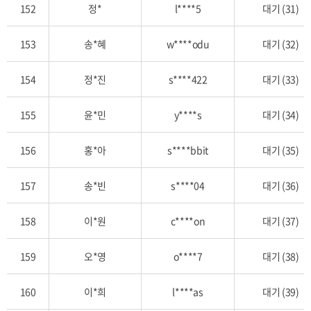
152
정*
l****5
대기 (31)
153
송*혜
w****odu
대기 (32)
154
정*진
s****422
대기 (33)
155
윤*민
y****s
대기 (34)
156
홍*아
s****bbit
대기 (35)
157
송*빈
s****04
대기 (36)
158
이*원
c****on
대기 (37)
159
오*영
o****7
대기 (38)
160
이*희
l****as
대기 (39)