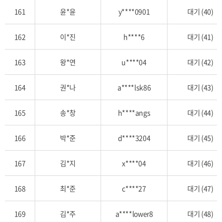
161
윤*윤
y****0901
대기 (40)
162
이*진
h****6
대기 (41)
163
왕*연
u****04
대기 (42)
164
권*나
a****lsk86
대기 (43)
165
송*창
h****angs
대기 (44)
166
박*준
d****3204
대기 (45)
167
김*지
x****04
대기 (46)
168
최*준
c****27
대기 (47)
169
김*주
a****lower8
대기 (48)