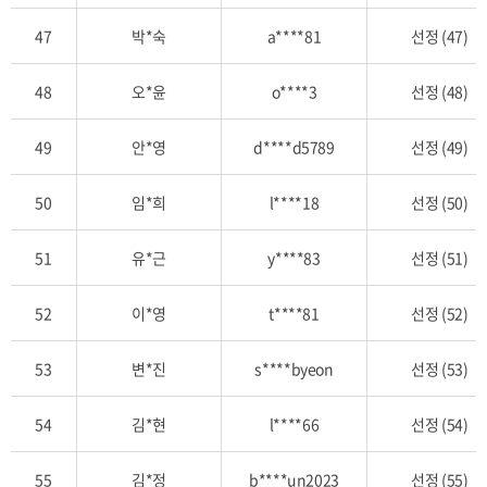
47
박*숙
a****81
선정 (47)
48
오*윤
o****3
선정 (48)
49
안*영
d****d5789
선정 (49)
50
임*희
l****18
선정 (50)
51
유*근
y****83
선정 (51)
52
이*영
t****81
선정 (52)
53
변*진
s****byeon
선정 (53)
54
김*현
l****66
선정 (54)
55
김*정
b****un2023
선정 (55)