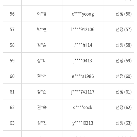
56
이*경
c****yeong
선정 (56)
57
박*현
l****942106
선정 (57)
58
김*슬
l****hii14
선정 (58)
59
장*비
j****0413
선정 (59)
60
권*천
e****s1986
선정 (60)
61
정*준
j****741117
선정 (61)
62
권*숙
s****sook
선정 (62)
63
성*진
y****i0213
선정 (63)