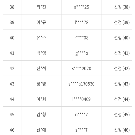
38
최*진
a****25
선정 (38)
39
이*규
l****78
선정 (39)
40
유*주
r****08
선정 (40)
41
백*영
g****o
선정 (41)
42
신*석
s****2020
선정 (42)
43
정*영
s****a170530
선정 (43)
44
이*희
l****0409
선정 (44)
45
김*형
n****7
선정 (45)
46
신*애
s****7
선정 (46)