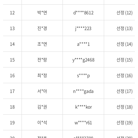
첨
일,
12
박*연
d****8612
선정 (12)
취
소
13
진*경
j****223
선정 (13)
일
항
14
조*연
a****1
선정 (14)
목
별
15
전*랑
y****g2468
선정 (15)
상
세
히
16
최*정
s****p
선정 (16)
안
내
17
서*아
n****gada
선정 (17)
하
는
18
김*권
k****kor
선정 (18)
표
입
19
이*석
w****r61
선정 (19)
니
다.
20
정*호
o****3708
선정 (20)