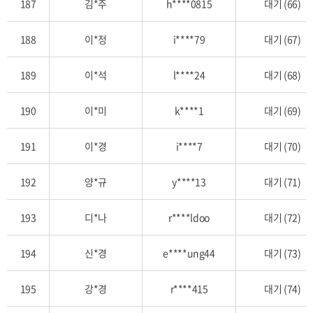
187
김*주
h****0815
대기 (66)
188
이*정
i****79
대기 (67)
189
이*석
l****24
대기 (68)
190
이*미
k****1
대기 (69)
191
이*경
i****7
대기 (70)
192
양*규
y****13
대기 (71)
193
디*나
r****ldoo
대기 (72)
194
신*경
e****ung44
대기 (73)
195
강*경
r****415
대기 (74)