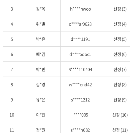
자
추
3
김*옥
h****nwoo
선정 (3)
첨
목
4
위*별
o****ar0628
선정 (4)
록
을
5
박*은
d****1191
선정 (5)
번
호,
6
배*겸
d****xdox1
선정 (6)
신
청
자
7
박*빈
S****110404
선정 (7)
명,
아
8
김*경
w****end42
선정 (8)
이
디,
9
유*은
s****1212
선정 (9)
추
첨
10
이*진
i****005
선정 (10)
결
과,
11
정*원
s****n082
선정 (11)
추