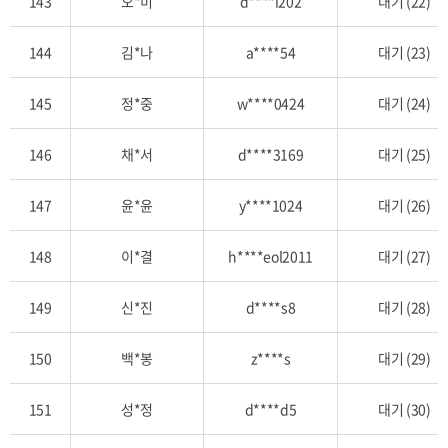
143
오*미
d****i202
대기 (22)
144
김*나
a****54
대기 (23)
145
정*중
w****0424
대기 (24)
146
채*서
d****3169
대기 (25)
147
윤*윤
y****1024
대기 (26)
148
이*결
h****eol2011
대기 (27)
149
신*진
d****s8
대기 (28)
150
백*봉
z****s
대기 (29)
151
성*정
d****d5
대기 (30)