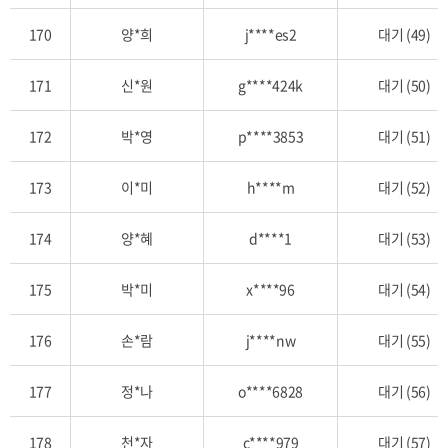
170
양*희
j****es2
대기 (49)
171
신*원
g****424k
대기 (50)
172
박*영
p****3853
대기 (51)
173
이*미
h****m
대기 (52)
174
양*혜
d****1
대기 (53)
175
박*미
x****96
대기 (54)
176
손*람
j****nw
대기 (55)
177
정*나
o****6828
대기 (56)
178
천*자
c****979
대기 (57)