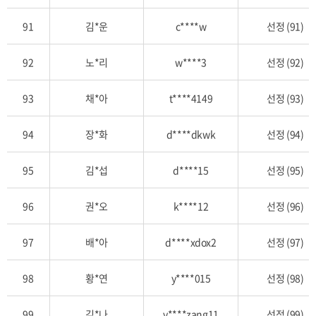
91
김*운
c****w
선정 (91)
92
노*리
w****3
선정 (92)
93
채*아
t****4149
선정 (93)
94
장*화
d****dkwk
선정 (94)
95
김*섭
d****15
선정 (95)
96
권*오
k****12
선정 (96)
97
배*아
d****xdox2
선정 (97)
98
황*연
y****015
선정 (98)
99
김*나
y****zang11
선정 (99)