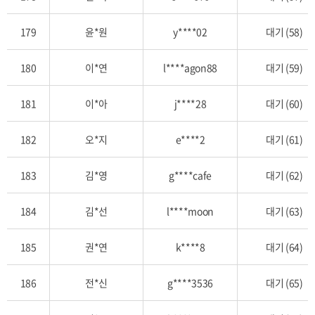
179
윤*원
y****02
대기 (58)
180
이*연
l****agon88
대기 (59)
181
이*아
j****28
대기 (60)
182
오*지
e****2
대기 (61)
183
김*영
g****cafe
대기 (62)
184
김*선
l****moon
대기 (63)
185
권*연
k****8
대기 (64)
186
전*신
g****3536
대기 (65)