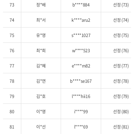
73
정*배
b****884
선정 (73)
74
최*서
k****aru2
선정 (74)
75
유*영
s****1027
선정 (75)
76
최*희
w****523
선정 (76)
77
김*혜
e****m82
선정 (77)
78
김*연
b****se167
선정 (78)
79
김*호
l****hii16
선정 (79)
80
이*영
i****99
선정 (80)
81
이*선
l****69
선정 (81)