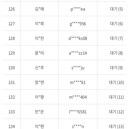
126
김*애
p****ea
대기 (5)
127
이*희
g****956
대기 (6)
128
이*찬
d****ks08
대기 (7)
129
윤*미
a****zz14
대기 (8)
130
신*주
s****ju
대기 (9)
131
장*연
m****81
대기 (10)
132
이*향
m****404
대기 (11)
133
민*은
l****6581
대기 (12)
134
이*현
s****n
대기 (13)