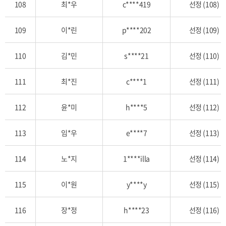
108
최*우
c****419
선정 (108)
109
이*린
p****202
선정 (109)
110
김*민
s****21
선정 (110)
111
최*진
c****1
선정 (111)
112
윤*미
h****5
선정 (112)
113
임*우
e****7
선정 (113)
114
노*지
1****illa
선정 (114)
115
이*원
y****y
선정 (115)
116
장*정
h****23
선정 (116)