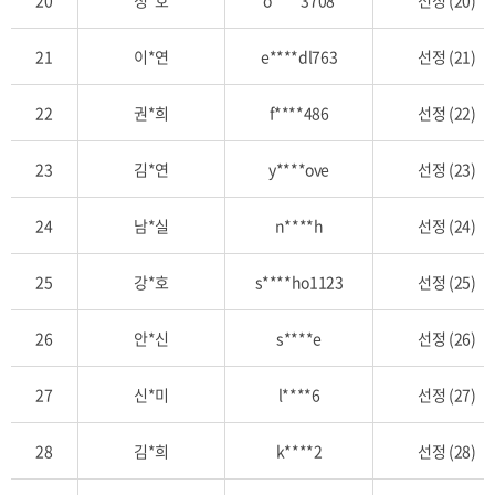
21
이*연
e****dl763
선정 (21)
22
권*희
f****486
선정 (22)
23
김*연
y****ove
선정 (23)
24
남*실
n****h
선정 (24)
25
강*호
s****ho1123
선정 (25)
26
안*신
s****e
선정 (26)
27
신*미
l****6
선정 (27)
28
김*희
k****2
선정 (28)