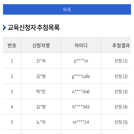
목록
교육신청자 추첨목록
번호
신청자명
아이디
추첨결과
교
1
신*숙
p****in
선정 (1)
육
신
2
김*영
g****cafe
선정 (2)
청
자
추
3
박*은
n****do6
선정 (3)
첨
목
4
김*영
h****545
선정 (4)
록
을
5
노*자
m****14
선정 (5)
번
호,