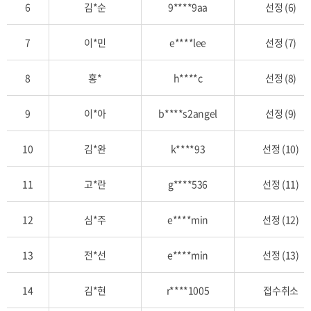
6
김*순
9****9aa
선정 (6)
신
청
자
7
이*민
e****lee
선정 (7)
명,
아
8
홍*
h****c
선정 (8)
이
디,
9
이*아
b****s2angel
선정 (9)
추
첨
10
김*완
k****93
선정 (10)
결
과,
11
고*란
g****536
선정 (11)
추
첨
일,
12
심*주
e****min
선정 (12)
취
소
13
전*선
e****min
선정 (13)
일
항
14
김*현
r****1005
접수취소
목