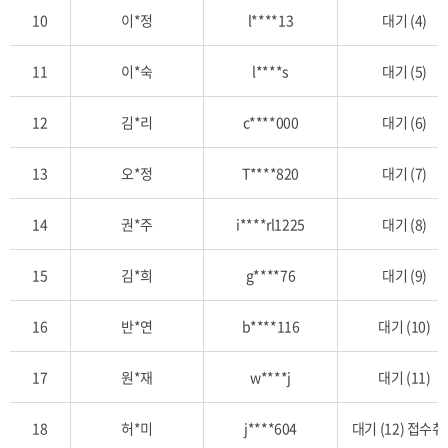
첨
10
이*정
l****13
대기 (4)
결
과,
11
이*숙
l****s
대기 (5)
추
첨
일,
12
김*리
c****000
대기 (6)
취
소
13
오*정
T****820
대기 (7)
일
항
14
권*주
i****rl1225
대기 (8)
목
별
15
김*희
g****76
대기 (9)
상
세
히
16
반*연
b****116
대기 (10)
안
내
17
원*재
w****j
대기 (11)
하
는
18
허*미
j****604
대기 (12) 접수
표