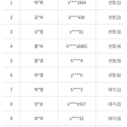
1
박*희
s****1964
선정 (1)
육
신
2
김*숙
k****k50
선정 (2)
청
자
추
3
오*정
z****81
선정 (3)
첨
목
4
홍*숙
h****s6865
선정 (4)
록
을
5
함*경
h****4
선정 (5)
번
호,
6
허*영
y****h
선정 (6)
신
청
자
7
박*영
h****3
대기 (1)
명,
아
8
민*순
s****n917
대기 (2)
이
디,
9
최*미
s****32
대기 (3)
추