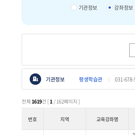
기관정보
강좌정보
기관정보
평생학습관
031-67
전체
1619
건 [
1
/ 162페이지 ]
번호
지역
교육강좌명
수
2