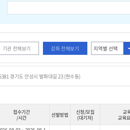
검
색
어
기관 전체보기
강좌 전체보기
8-5381 경기도 안성시 발화대길 23 (현수동)
접수기간
신청/모집
교
선발방법
/시간
(대기자)
교육요
026-08-03 ~ 2026-08-1