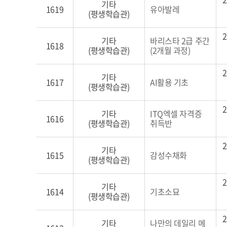
기타
1619
유아발레
강
(평생학습관)
신
2
청
기타
바리스타 2급 주간
1618
(평생학습관)
(2개월 과정)
목
록
2
기타
1617
AI활용 기초
-
(평생학습관)
번
2
호,
기타
ITQ엑셀 자격증
1616
(평생학습관)
취득반
교
육
2
기타
강
1615
감성수채화
(평생학습관)
좌
명,
2
기타
1614
기초소묘
접
(평생학습관)
수
2
기타
나만의 데일리 메
기