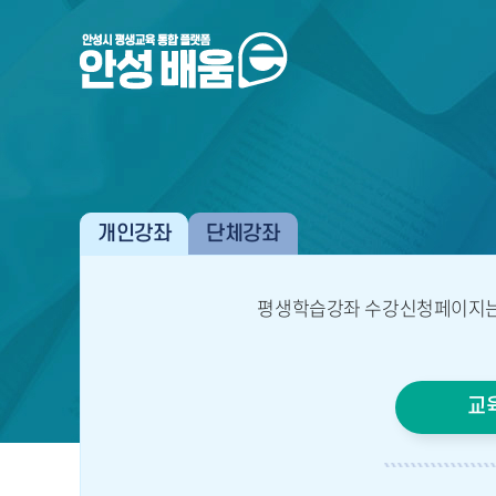
개인강좌
단체강좌
평생학습강좌 수강신청페이지는
교