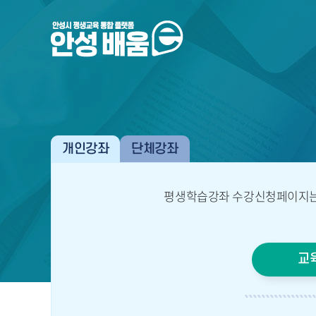
개인강좌
단체강좌
평생학습강좌 수강신청페이지는
교