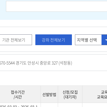
검
색
어
기관 전체보기
강좌 전체보기
-670-5544 경기도 안성시 중앙로 327 (석정동)
접수기간
신청/모집
교
선발방법
/시간
(대기자)
교육요
026-03-03 ~ 2026-03-1