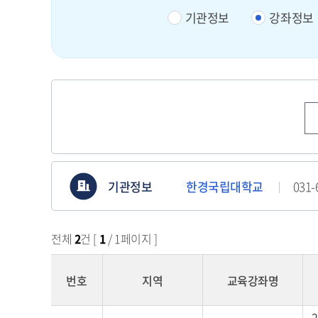
기관정보
강좌정보
기관정보
한경국립대학교
031
전체
2
건 [
1
/ 1페이지 ]
번호
지역
교육강좌명
수
2