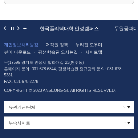
족
도
평
가
 평생교육원
한국폴리텍대학 안성캠퍼스
두원공과
입
력
개인정보처리방침
저작권 정책
누리집 도우미
뷰어 다운로드
평생학습관 오시는길
사이트맵
우)17596 경기도 안성시 발화대길 23(현수동)
홈페이지 문의: 031-678-6844, 평생학습관 정규강좌 문의: 031-678-
5381
FAX: 031-678-2279
COPYRIGHT © 2023 ANSEONG-SI. All RIGHTS RESERVED.
유관기관/단체
부속사이트