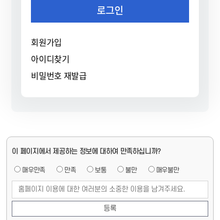
로그인
회원가입
아이디찾기
비밀번호 재발급
페
이 페이지에서 제공하는 정보에 대하여 만족하십니까?
이
지
매우만족
만족
보통
불만
매우불만
만
페
족
이
도
지
만