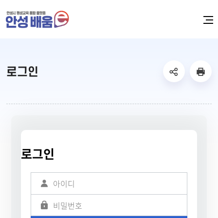
메
뉴
열
기
sns
본
로그인
공
문
유
인
리
쇄
스
트
열
기
로그인