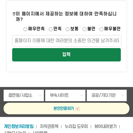
페
이 페이지에서 제공하는 정보에 대하여 만족하십니
페
이
까?
이
지
매우만족
만족
보통
불만
매우불만
지
만
만
족
족
도
도
평
가
입
력
읍면동/사업소
부속사이트
공공/기타기관
본인인증하기
개인정보처리방침
저작권정책
누리집 도우미
뷰어내려받기