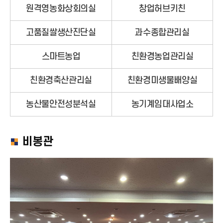
원격영농화상회의실
창업허브키친
고품질쌀생산진단실
과수종합관리실
스마트농업
친환경농업관리실
친환경축산관리실
친환경미생물배양실
농산물안전성분석실
농기계임대사업소
비봉관