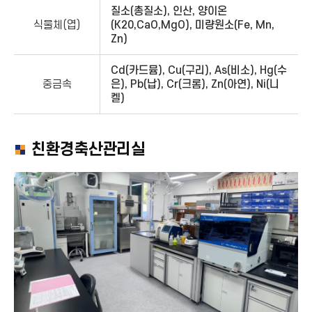
질소(총질소), 인산, 양이온
식물체(엽)
(K20,CaO,MgO), 미량원소(Fe, Mn,
Zn)
Cd(카드뮴), Cu(구리), As(비소), Hg(수
중금속
은), Pb(납), Cr(크롬), Zn(아연), Ni(니
켈)
친환경축산관리실