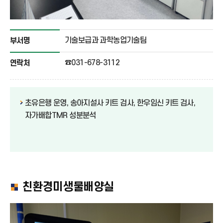
기술보급과 과학농업기술팀
부서명
☎031-678-3112
연락처
초유은행 운영, 송아지설사 키트 검사, 한우임신 키트 검사,
자가배합TMR 성분분석
친환경미생물배양실