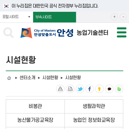
바로넘어가기 메뉴
이 누리집은 대한민국 공식 전자정부 누리집입니다.
확
축
+
-
포털사이트
부속사이트
대
소
해
해
서
서
보
보
기
기
시설현황
센터소개
시설현황
시설현황
비봉관
생활과학관
농산물가공교육장
농업인 정보화교육장