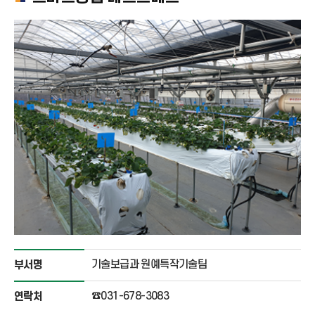
기술보급과 원예특작기술팀
부서명
☎031-678-3083
연락처