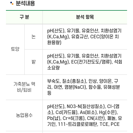
분석내용
구 분
분석 항목
pH(산도), 유기물, 유효인산, 치환성염기
논
(K,Ca,Mg), 유효규산, CEC(양이온 치
환용량)
토양
pH(산도), 유기물, 유효인산, 치환성염기
밭
(K,Ca,Mg), EC(전기전도도/염류), 석회
소요량
부숙도, 질소(총질소), 인상, 양이온, 구
가축분뇨 액
리, 아연, 염분(NaCl), 함수율, 유해성분
비/퇴비
등
pH(산도), NO3-N(질산성질소), Cl-(염
소), Cd(카드뮴), As(비소), Hg(수은),
농업용수
Pb(납), Cr+6(크롬), CN(시안), 페놀, 유
기인, 111-트리클로로에탄, TCE, PCE