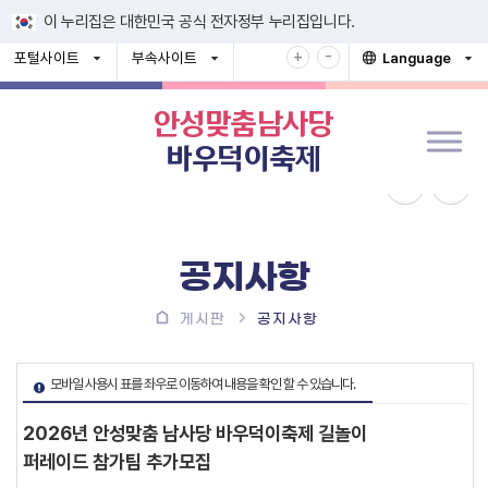
바로넘어가기 메뉴
이 누리집은 대한민국 공식 전자정부 누리집입니다.
+
확
-
축
포털사이트
부속사이트
Language
열
열
열
대
소
기
기
기
해
해
서
서
안성맞춤남사당
보
보
바우덕이축제
기
기
공지사항
게시판
공지사항
모바일 사용시 표를 좌우로 이동하여 내용을 확인 할 수 있습니다.
2026년 안성맞춤 남사당 바우덕이축제 길놀이
퍼레이드 참가팀 추가모집