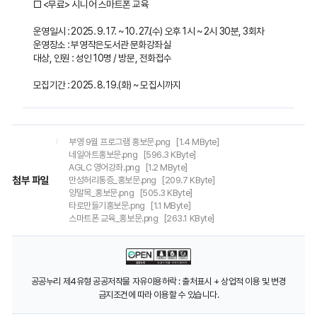
□ <무료> 시니어 스마트폰 교육
운영일시 : 2025. 9. 17. ~ 10. 27.(수) 오후 1시 ~ 2시 30분, 3회차
운영장소 : 부영작은도서관 문화강좌실
대상, 인원 : 성인 10명 / 방문, 전화접수
모집기간 : 2025. 8. 19.(화) ~ 모집시까지
부영 9월 프로그램 홍보문.png
[1.4 MByte]
네일아트홍보문.png
[596.3 KByte]
AGLC 영어강좌.png
[1.2 MByte]
첨부 파일
만성허리통증_홍보문.png
[209.7 KByte]
양말목_홍보문.png
[505.3 KByte]
타로만들기홍보문.png
[1.1 MByte]
스마트폰 교육_홍보문.png
[263.1 KByte]
공공누리 제4유형 공공저작물 자유이용허락 : 출처표시 + 상업적 이용 및 변경
금지조건에 따라 이용할 수 있습니다.