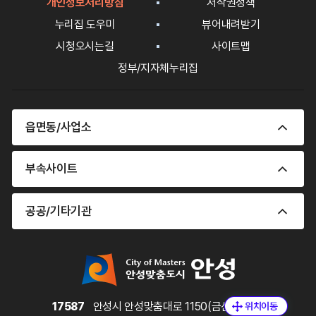
개인정보처리방침
저작권정책
력
누리집 도우미
뷰어내려받기
시청오시는길
사이트맵
정부/지자체누리집
읍면동/사업소
부속사이트
공공/기타기관
17587
안성시 안성맞춤대로 1150(금산동)