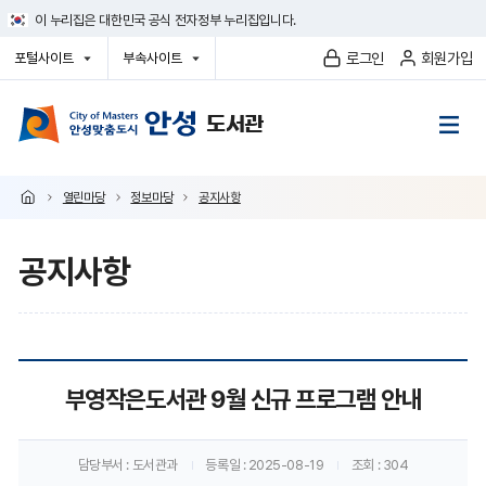
건
이 누리집은 대한민국 공식 전자정부 누리집입니다.
너
뛰
로그인
회원가입
포털사이트
부속사이트
기
열
열
메
기
기
뉴
열린마당
정보마당
공지사항
공지사항
공
부영작은도서관 9월 신규 프로그램 안내
지
사
담당부서
: 도서관과
등록일
: 2025-08-19
조회
: 304
항