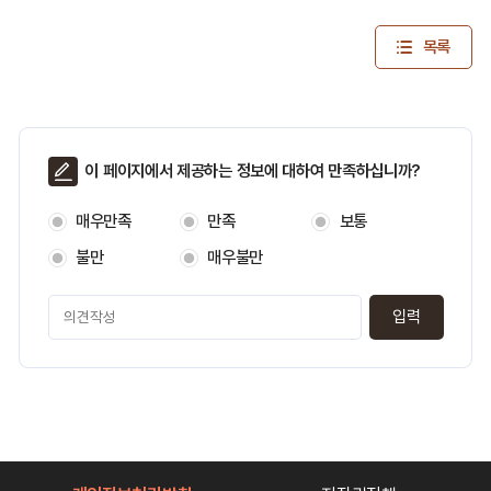
목록
페
이 페이지에서 제공하는 정보에 대하여 만족하십니까?
이
지
매우만족
만족
보통
만
족
불만
매우불만
도
페
이
지
만
족
도
평
가
입