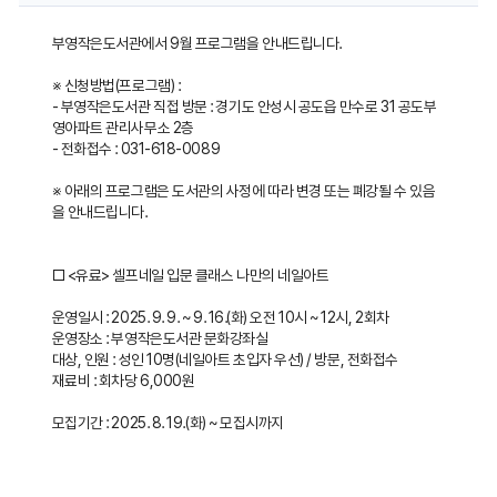
게
부영작은도서관에서 9월 프로그램을 안내드립니다.
시
※ 신청방법(프로그램) :
판
- 부영작은도서관 직접 방문 : 경기도 안성시 공도읍 만수로 31 공도부
내
영아파트 관리사무소 2층
- 전화접수 : 031-618-0089
용
※ 아래의 프로그램은 도서관의 사정에 따라 변경 또는 폐강될 수 있음
보
을 안내드립니다.
기
□ <유료> 셀프네일 입문 클래스 나만의 네일아트
운영일시 : 2025. 9. 9. ~ 9. 16.(화) 오전 10시 ~ 12시, 2회차
운영장소 : 부영작은도서관 문화강좌실
대상, 인원 : 성인 10명(네일아트 초입자 우선) / 방문, 전화접수
재료비 : 회차당 6,000원
모집기간 : 2025. 8. 19.(화) ~ 모집시까지