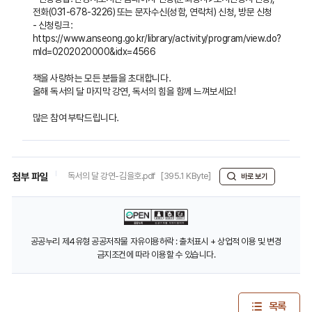
전화(031-678-3226) 또는 문자수신(성함, 연락처) 신청, 방문 신청
- 신청링크:
https://www.anseong.go.kr/library/activity/program/view.do?
mId=0202020000&idx=4566
책을 사랑하는 모든 분들을 초대합니다.
올해 독서의 달 마지막 강연, 독서의 힘을 함께 느껴보세요!
많은 참여 부탁드립니다.
첨부 파일
독서의 달 강연-김을호.pdf
[395.1 KByte]
바로 보기
공공누리 제4유형 공공저작물 자유이용허락 : 출처표시 + 상업적 이용 및 변경
금지조건에 따라 이용할 수 있습니다.
목록