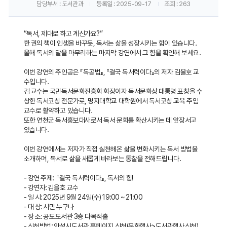
담당부서
: 도서관과
등록일
: 2025-09-17
조회
: 263
게
시
“독서, 제대로 하고 계신가요?”
판
한 권의 책이 인생을 바꾸듯, 독서는 삶을 성장시키는 힘이 있습니다.
올해 독서의 달을 마무리하는 마지막 강연에서 그 힘을 확인해 보세요.
내
이번 강연의 주인공은 『독공법』, 『결국 독서력이다』의 저자 김을호 교
용
수입니다.
보
김 교수는 국민독서문화진흥회 회장이자 독서문화상 대통령 표창을 수
상한 독서코칭 전문가로, 명지대학교 대학원에서 독서코칭 교육 주임
기
교수로 활약하고 있습니다.
또한 연천군 독서홍보대사로서 독서 문화를 확산시키는 데 앞장서고
있습니다.
이번 강연에서는 저자가 직접 실천해온 삶을 변화시키는 독서 방법을
소개하며, 독서로 삶을 새롭게 바라보는 통찰을 전해드립니다.
- 강연 주제: 『결국 독서력이다』, 독서의 힘!
- 강연자: 김을호 교수
- 일 시: 2025년 9월 24일(수) 19:00 ~ 21:00
- 대 상: 시민 누구나
- 장 소: 공도도서관 3층 다목적홀
- 신청방법: 안성시도서관 홈페이지 신청(문화행사>도서관행사신청),