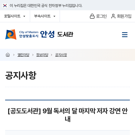
건
이 누리집은 대한민국 공식 전자정부 누리집입니다.
너
뛰
로그인
회원가입
포털사이트
부속사이트
기
열
열
메
기
기
뉴
열린마당
정보마당
공지사항
공지사항
공
[공도도서관] 9월 독서의 달 마지막 저자 강연 안
지
내
사
항