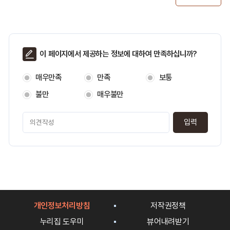
페
이 페이지에서 제공하는 정보에 대하여 만족하십니까?
이
지
매우만족
만족
보통
만
족
불만
매우불만
도
페
이
지
만
족
도
평
가
입
개인정보처리방침
저작권정책
력
누리집 도우미
뷰어내려받기