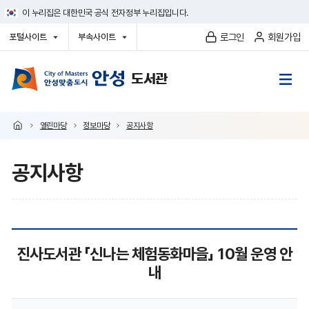
건
이 누리집은 대한민국 공식 전자정부 누리집입니다.
너
뛰
로그인
회원가입
포털사이트
부속사이트
기
열
열
메
기
기
뉴
열린마당
정보마당
공지사항
공지사항
공
진사도서관 「신나는 체험동화마을」 10월 운영 안
지
내
사
항