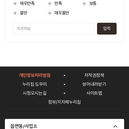
지
매우만족
만족
보통
만
족
불만
매우불만
도
페
이
지
만
족
도
평
가
입
개인정보처리방침
저작권정책
력
누리집 도우미
뷰어내려받기
시청오시는길
사이트맵
정부/지자체누리집
읍면동/사업소