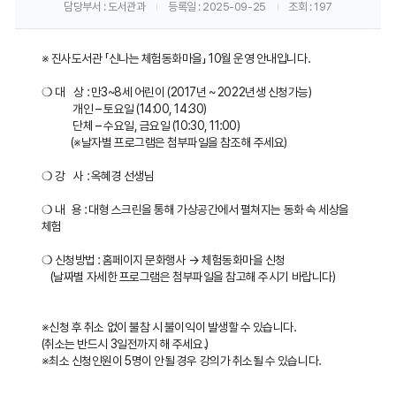
담당부서
: 도서관과
등록일
: 2025-09-25
조회
: 197
게
시
※ 진사도서관 「신나는 체험동화마을」 10월 운영 안내입니다.
판
❍ 대 상 : 만3~8세 어린이 (2017년 ~ 2022년생 신청가능)
내
개인 – 토요일 (14:00, 14:30)
단체 – 수요일, 금요일 (10:30, 11:00)
용
(※날자별 프로그램은 첨부파일을 참조해 주세요)
보
❍ 강 사 : 옥혜경 선생님
기
❍ 내 용 : 대형 스크린을 통해 가상공간에서 펼쳐지는 동화 속 세상을
체험
❍ 신청방법 : 홈페이지 문화행사 → 체험동화마을 신청
(날짜별 자세한 프로그램은 첨부파일을 참고해 주시기 바랍니다)
※신청 후 취소 없이 불참 시 불이익이 발생할 수 있습니다.
(취소는 반드시 3일전까지 해 주세요.)
※최소 신청인원이 5명이 안될 경우 강의가 취소될 수 있습니다.