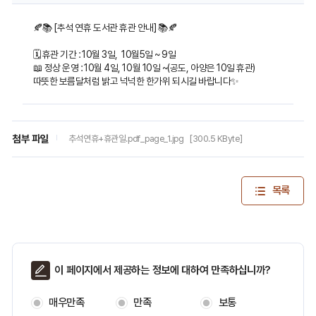
게
🍂📚 [추석 연휴 도서관 휴관 안내] 📚🍂
시
🗓 휴관 기간 : 10월 3일, 10월5일 ~ 9일
판
📖 정상 운영 : 10월 4일, 10월 10일 ~(공도, 아양은 10일 휴관)
내
따뜻한 보름달처럼 밝고 넉넉한 한가위 되시길 바랍니다✨
용
보
첨부 파일
추석연휴+휴관일.pdf_page_1.jpg
[300.5 KByte]
기
목록
페
이 페이지에서 제공하는 정보에 대하여 만족하십니까?
이
지
매우만족
만족
보통
만