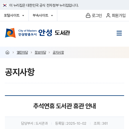
건
이 누리집은 대한민국 공식 전자정부 누리집입니다.
너
뛰
로그인
회원가입
포털사이트
부속사이트
기
열
열
메
기
기
뉴
열린마당
정보마당
공지사항
공지사항
공
추석연휴 도서관 휴관 안내
지
사
담당부서
: 도서관과
등록일
: 2025-10-02
조회
: 361
항