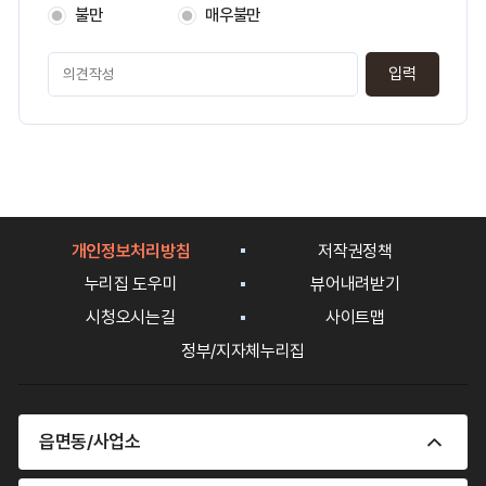
족
불만
매우불만
도
페
이
지
만
족
도
평
가
입
개인정보처리방침
저작권정책
력
누리집 도우미
뷰어내려받기
시청오시는길
사이트맵
정부/지자체누리집
읍면동/사업소