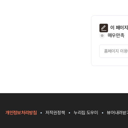
페
이 페이
이
매우만족
지
만
페
족
이
도
지
만
족
도
평
가
입
력
개인정보처리방침
저작권정책
누리집 도우미
뷰어내려받