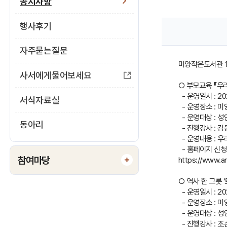
지
공지사항
사
행사후기
항
자주묻는질문
게
미양작은도서관 1
시
사서에게물어보세요
○ 부모교육 『우
판
- 운영일시 : 2025
서식자료실
- 운영장소 : 
내
- 운영대상 : 성인
동아리
용
- 진행강사 : 김
- 운영내용 : 
보
- 홈페이지 신청
참여마당
https://www.a
기
○ 역사 한 그릇 
- 운영일시 : 2025
- 운영장소 : 
- 운영대상 : 성인
- 진행강사 : 