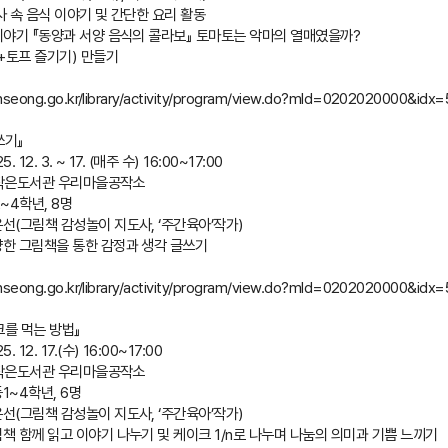
사 속 음식 이야기 및 간단한 요리 활동
야기 『동양과 서양 음식의 콜라보』 토마토는 악마의 열매였을까?
토프 즐기기) 만들기
nseong.go.kr/library/activity/program/view.do?mId=0202020000&idx
쓰기』
 12. 3. ~ 17. (매주 수) 16:00~17:00
양작은도서관 우리마을공작소
~4학년, 8명
윤선(그림책 감성놀이 지도사, ‘주간육아’작가)
양한 그림책을 통한 감정과 생각 글쓰기
nseong.go.kr/library/activity/program/view.do?mId=0202020000&idx
크를 먹는 방법』
 12. 17.(수) 16:00~17:00
양작은도서관 우리마을공작소
1~4학년, 6명
윤선(그림책 감성놀이 지도사, ‘주간육아’작가)
림책 함께 읽고 이야기 나누기 및 케이크 1/n로 나누며 나눔의 의미과 기쁨 느끼기