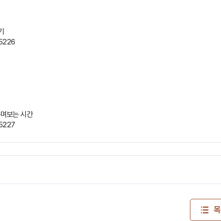
기
=5226
 꾸며보는 시간
=5227
목