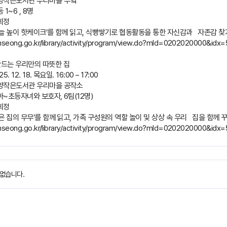
미양작은도서관 우리마을 부엌
 1~6 , 8명
희정
‘하늘 높이 핫케이크’를 함께 읽고, 식빵쌓기로 협동활동을 통한 자신감과 자존감 찾
nseong.go.kr/library/activity/program/view.do?mId=0202020000&idx
만드는 우리만의 따뜻한 집
. 12. 18. 목요일. 16:00 – 17:00
미양작은도서관 우리마을 공작소
아~초등자녀와 보호자, 6팀(12명)
희정
작은 집의 무무’를 함께 읽고, 가족 구성원의 역할 놀이 및 상상 속 우리 집을 함께
nseong.go.kr/library/activity/program/view.do?mId=0202020000&idx
없습니다.