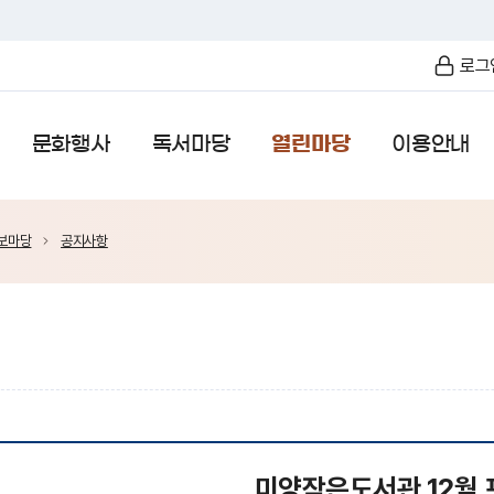
로그
문화행사
독서마당
열린마당
이용안내
보마당
공지사항
미양작은도서관 12월 