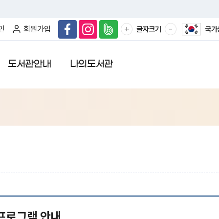
확
축
+
-
인
회원가입
글자크기
국가
대
소
해
해
서
서
도서관안내
나의도서관
보
보
기
기
프로그램 안내