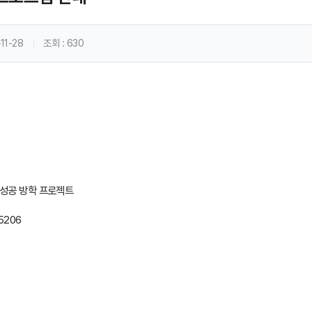
11-28
조회
: 630
 성공 방학 프로젝트
=5206