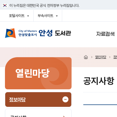
건
이 누리집은 대한민국 공식 전자정부 누리집입니다.
너
뛰
포털사이트
부속사이트
기
열
열
메
기
기
뉴
사이트맵
자료검색
열린마당
정
열린마당
공지사항
정보마당
공