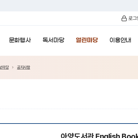
로그
문화행사
독서마당
열린마당
이용안내
보마당
공지사항
아양도서관 English Boo