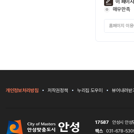
페
이 페이
이
매우만족
지
만
페
족
이
도
지
만
족
도
평
가
입
력
개인정보처리방침
저작권정책
누리집 도우미
뷰어내려받
17587
안성시 안성맞
팩스
031-678-530