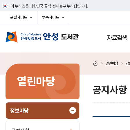
건
이 누리집은 대한민국 공식 전자정부 누리집입니다.
너
뛰
포털사이트
부속사이트
기
열
열
메
기
기
뉴
사이트맵
자료검색
열린마당
정
열린마당
공지사항
정보마당
공