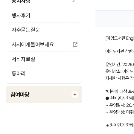
지
공지사항
사
행사후기
항
자주묻는질문
게
[아양도서관 Engli
시
사서에게물어보세요
아양도서관 상반기 
판
서식자료실
내
운영기간: 2026.04
운영장소: 아양도
동아리
용
자세한 사항은 각
보
*어린이 대상 프
참여마당
기
● 원어민과 함께
- 운영일시: 26.4
- 운영대상: 미취
※ 원어민과 함께