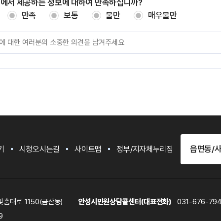
지에서 제공하는 정보에 대하여 만족하십니까?
만족
보통
불만
매우불만
읍면동/
기
시청오시는길
사이트맵
정부/지자체누리집
춤대로 1150(금산동)
안성시민원상담콜센터(대표전화)
031-676-79
9