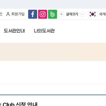
확
축
+
-
인
회원가입
글자크기
국가
대
소
해
해
서
서
도서관안내
나의도서관
보
보
기
기
k Club 신청 안내