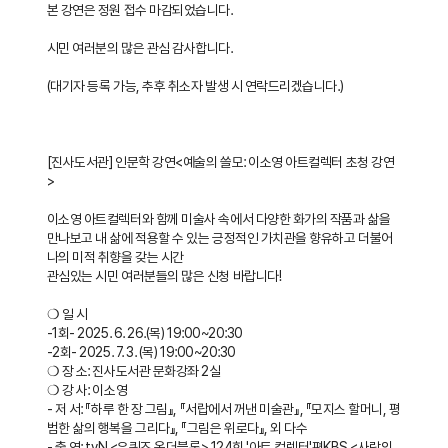
시
본 강연은 정원 접수 마감되었습니다.
판
시민 여러분의 많은 관심 감사합니다.
내
(대기자 등록 가능, 추후 취소자 발생 시 연락드리겠습니다.)
용
보
기
[진사도서관] 인문학 강연<예술의 쓸모: 이소영 아트컬렉터 초청 강연
>
이소영 아트컬렉터와 함께 미술사 속에서 다양한 화가의 작품과 삶을
만나보고 내 삶에 적용할 수 있는 긍정적인 가치관을 향유하고 더불어
나의 미적 취향을 갖는 시간
관심있는 시민 여러분들의 많은 신청 바랍니다!
❍ 일 시
-1회- 2025. 6. 26.(목) 19:00~20:30
-2회- 2025. 7. 3. (목) 19:00~20:30
❍ 장 소: 진사도서관 문화강좌 2실
❍ 강 사: 이소영
- 저 서: 『하루 한 장 그림』, 『서랍에서 꺼낸 미술관』, 『모지스 할머니, 평
범한 삶의 행복을 그리다』, 『그림은 위로다』, 외 다수
- 출 연: tvN <유퀴즈 온더블록> 124회 '아트 컬렉터'편KBS <사랑의