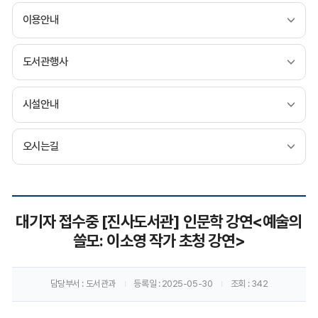
이용안내
도서관행사
시설안내
오시는길
공
대기자 접수중 [진사도서관] 인문학 강연<예술의
지
쓸모: 이소영 작가 초청 강연>
사
항
담당부서
: 도서관과
등록일
: 2025-05-30
조회
: 342
게