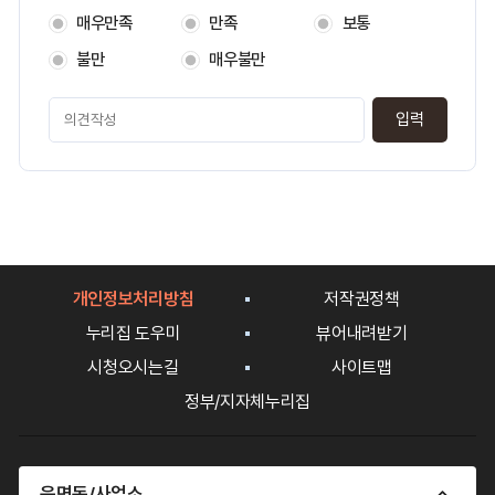
지
매우만족
만족
보통
만
족
불만
매우불만
도
페
이
지
만
족
도
평
가
입
개인정보처리방침
저작권정책
력
누리집 도우미
뷰어내려받기
시청오시는길
사이트맵
정부/지자체누리집
읍면동/사업소