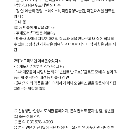
책방> '그림은 위로다'편 외 다수
- 강 연: 예술의 전당, 스페이스k, 국립중앙박물관, 더현대서울 알트원
외 다수
❍ 내 용
1회: < 미술에게 말을 걸다 >
- 주제도서: 『그림은 위로다』
- 미술사 속에서 다양한 화가의 작품과 삶을 만나보고 내 삶에 적용할
수 있는 긍정적인 가치관을 향유하고 더불어 나의 미적 취향을 갖는 시
간
2회"< 그려보면 이해할수있다 >
- 주제도서: 『하루 한 장 인생 그림』
- 1부: 대중들이 사랑하는 화가 '빈센트 반 고흐', '클로드 모네'의 삶과 작
품세계 및 시대적 배경 등 미술사 강연
- 2부: 작가와 작품을 깊이 이해하기 위해 오일파스텔을 활용하여 직접
그려보는 체험형 활동
⠀
❍ 신청방법: 안성시 도서관 홈페이지, 문의번호로 문자(성함, 생년월
일) 또는 전화 신청
❍ 문 의: 031)678-4093
❍ 본 강연은 지난 1월에 시민 대상으로 실시한 '진사도서관 시민참여