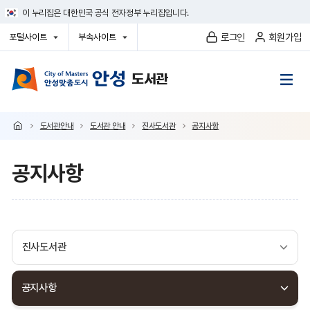
건
이 누리집은 대한민국 공식 전자정부 누리집입니다.
너
뛰
로그인
회원가입
포털사이트
부속사이트
기
열
열
메
기
기
뉴
도서관안내
도서관 안내
진사도서관
공지사항
공지사항
진사도서관
공지사항