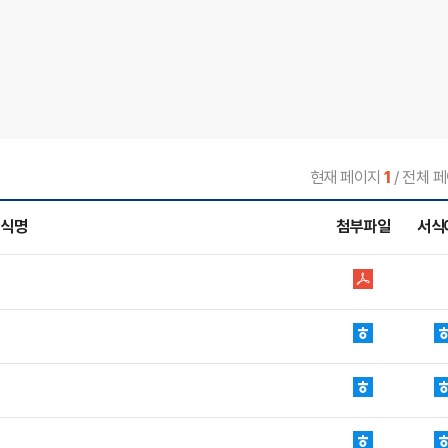
현재 페이지
1
/ 전체 페
서식명
첨부파일
서식