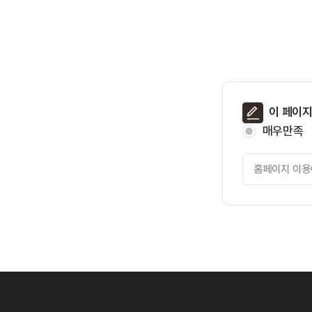
페
이 페이
이
매우만족
지
만
페
족
이
도
지
만
족
도
평
가
입
력