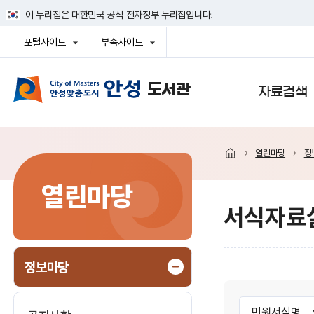
건
이 누리집은 대한민국 공식 전자정부 누리집입니다.
너
뛰
포털사이트
부속사이트
기
열
열
메
기
기
뉴
사이트맵
자료검색
열린마당
정
열린마당
서식자료
정보마당
서
민
검