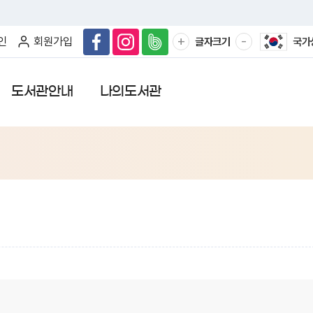
확
축
+
-
인
회원가입
글자크기
국가
대
소
해
해
서
서
도서관안내
나의도서관
보
보
기
기