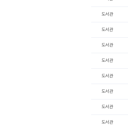
구
분,
관
도서관
리
부
도서관
서
,
도서관
민
원
서
도서관
식
명
도서관
,
첨
도서관
부
파
일
도서관
항
목
도서관
별