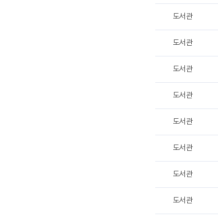
상
도서관
세
히
안
도서관
내
하
도서관
는
표
도서관
입
니
다.
도서관
도서관
도서관
도서관