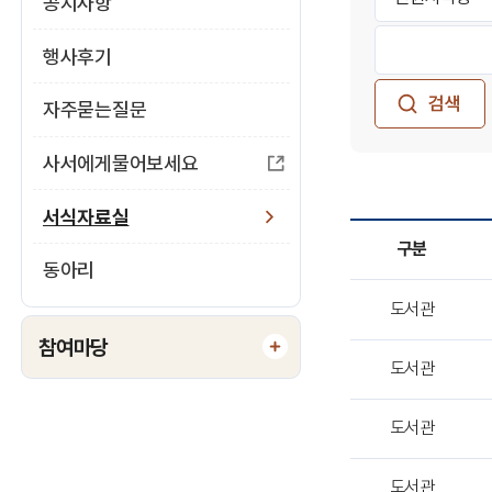
식
공지사항
원
색
서
영
검
자
식
역
행사후기
색
료
현
선
어
황
택
자주묻는질문
입
실
검
항
력
색
목
사서에게물어보세요
:
서식자료실
구분
동아리
서
도서관
식
자
참여마당
료
도서관
실
목
도서관
록
을
도서관