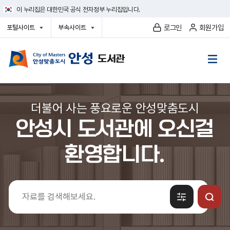
건
이 누리집은 대한민국 공식 전자정부 누리집입니다.
너
뛰
로그인
회원가입
포털사이트
부속사이트
기
열
열
메
기
기
뉴
더불어 사는 풍요로운 안성맞춤도시
안성시 도서관에 오신걸
환영합니다.
자
키
료
워
검
드
색
입
력