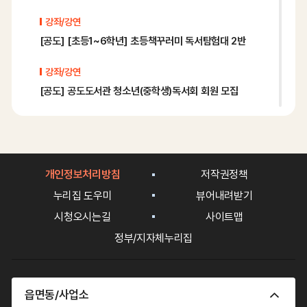
월
06
강좌/강연
일
[공도] [초등1~6학년] 초등책꾸러미 독서탐험대 2반
행
사
일
강좌/강연
정
[공도] 공도도서관 청소년(중학생)독서회 회원 모집
강좌/강연
[공도] [초등3-4]가족과 함께하는 기후위기 원예특강 2반
강좌/강연
개인정보처리방침
저작권정책
[보개] 보개도서관 방학특강<스크랩북 만들기 - 다시보는 마음> 추가모집
누리집 도우미
뷰어내려받기
시청오시는길
사이트맵
강좌/강연
정부/지자체누리집
[보개] 보개도서관 <2026년 정유정 작가와 특별한 그림책 만들기>
강좌/강연
[아양] [안성시민 선접수]26년 하반기 영어독서수준진단프로그램(Grade 7)
읍면동/사업소