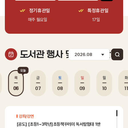
정기휴관일
특정휴관일
매주 월요일
17일
도서관 행사 및 휴관일 안내
목
금
토
일
월
사일정 있음
행사일정 있음
행사일정 있음
행사일정 있음
행사일정 있음
행사일정 있
06
07
08
09
10
1
2026
강좌/강연
년
08
[공도] [초등1~3학년]초등책꾸러미 독서탐험대 1반