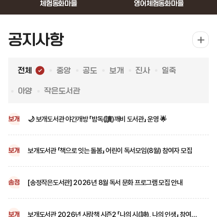
체험동화마을
영어체험동화마을
공지사항
전체
중앙
공도
보개
진사
일죽
아양
작은도서관
전
체
🌙 보개도서관 야간개방 「밤독(讀)깨비 도서관」 운영 🌟
보개
보개도서관 「책으로 잇는 돌봄」 어린이 독서모임(8월) 참여자 모집
보개
[송정작은도서관] 2026년 8월 독서 문화 프로그램 모집 안내
송정
보개도서관 2026년 사람책 시즌2 「나의 시(詩), 나의 인생」 참여자 모집(선착순 10명)
보개