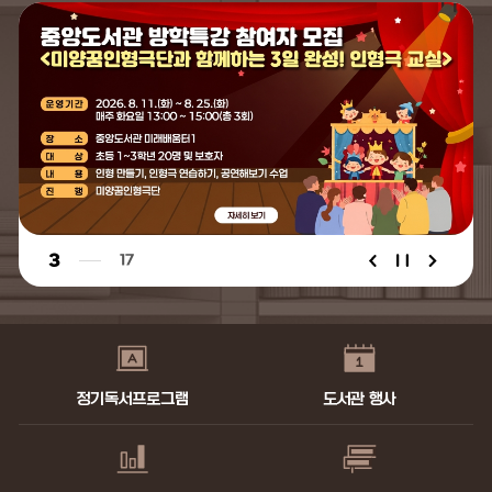
팝
업
존
3
17
정기독서프로그램
도서관 행사