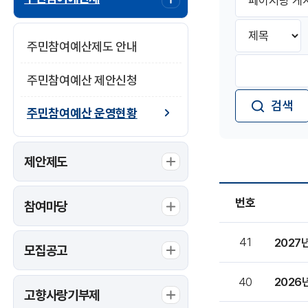
시
이
판
지
검
검
당
색
색
게
주민참여예산제도 안내
구
시
검
분
물
색
주민참여예산 제안신청
선
수
어
택
입
:
주민참여예산 운영현황
력:
제안제도
번호
참여마당
주
41
민
모집공고
참
여
40
2026
예
고향사랑기부제
산