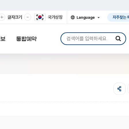
확
축
+
-
글자크기
국가상징
Language
자주찾는 
대
소
열
기
해
해
서
서
검
보
보
정보
통합예약
색
기
기
어
입
력