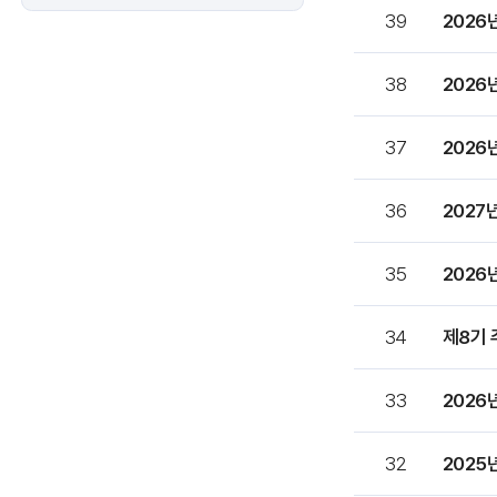
운
39
2026
영
현
황
38
2026
목
록
37
2026
번
호,
제
36
2027
목,
파
일,
35
2026
작
성
34
제8기 
자,
작
성
33
202
일,
조
회
32
2025
항