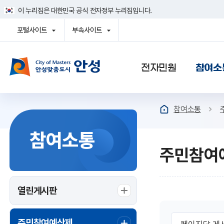
건
이 누리집은 대한민국 공식 전자정부 누리집입니다.
너
뛰
포털사이트
부속사이트
기
열
열
메
기
기
뉴
사이트맵
전자민원
참여소
참여소통
참여소통
주민참여
열린게시판
게
페
주민참여예산제