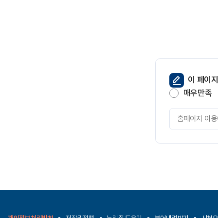
목
별
순
서
대
로
안
내
페
이 페이
하
이
매우만족
는
지
표
만
페
입
족
이
니
도
지
다.
만
족
도
평
가
입
력
개인정보처리방침
저작권정책
누리집 도우미
뷰어내려받기
시청