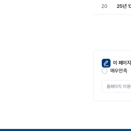
자,
20
작
성
일,
조
회
항
목
별
순
페
이 페이
서
이
매우만족
대
지
로
만
페
안
족
이
내
도
지
하
는
만
표
족
입
도
니
평
다.
가