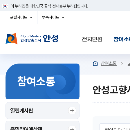
건
이 누리집은 대한민국 공식 전자정부 누리집입니다.
너
뛰
포털사이트
부속사이트
기
열
열
메
기
기
뉴
사이트맵
전자민원
참여소
참여소통
참여소통
안성고향
열린게시판
게
페
주민참여예산제