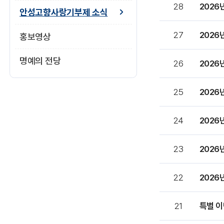
28
사
안성고향사랑기부제 소식
랑
기
27
홍보영상
부
제
명예의 전당
소
26
식
목
25
록
번
호,
24
제
목,
파
23
일,
담
22
당
부
서,
21
특별 이
작
성