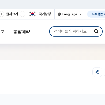
확
축
+
-
글자크기
국가상징
Language
자주찾는 
대
소
열
기
해
해
서
서
검
보
보
정보
통합예약
색
기
기
어
입
력