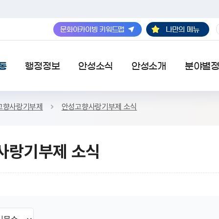
나만의 메뉴
문화아카이빙 키워드맵
검색
통
행정정보
안성소식
안성소개
분야별
고향사랑기부제
안성고향사랑기부제 소식
사랑기부제 소식
SNS 공유하기 열기
본문인쇄