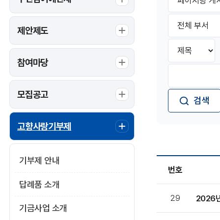
시
이
판
지
부
검
당
서
제안제도
색
게
선
시
검
택
물
색
항
참여마당
수
구
검
목
분
색
선
어
모집공고
택
입
:
력:
고향사랑기부제
기부제 안내
번호
답례품 소개
안
29
성
기금사업 소개
고
향