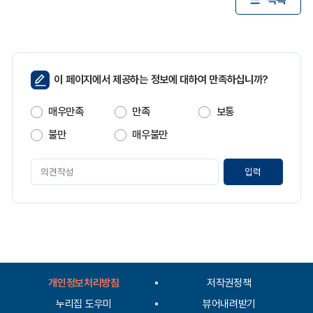
페
이 페이지에서 제공하는 정보에 대하여 만족하십니까?
이
지
매우만족
만족
보통
만
족
불만
매우불만
도
페
이
지
만
족
도
평
가
입
개인정보처리방침
저작권정책
력
누리집 도우미
뷰어내려받기