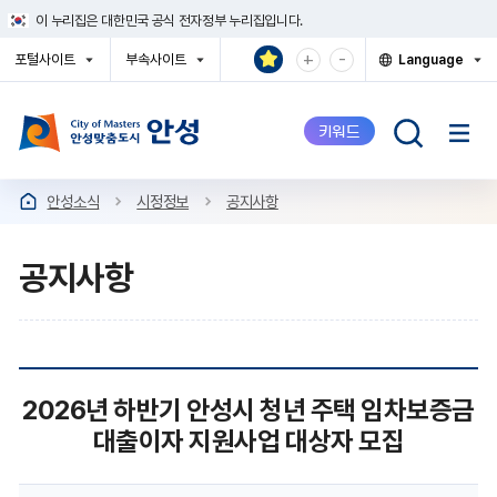
건
이 누리집은 대한민국 공식 전자정부 누리집입니다.
너
뛰
확
축
+
-
포털사이트
부속사이트
Language
기
대
소
열
열
열
메
기
기
기
해
해
뉴
서
서
키워드
보
보
기
기
안성소식
시정정보
공지사항
공지사항
공
2026년 하반기 안성시 청년 주택 임차보증금
지
대출이자 지원사업 대상자 모집
사
항