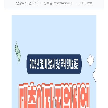
담당부서
: 관리자
등록일
: 2026-06-30
조회
: 729
게
시
판
내
용
보
기