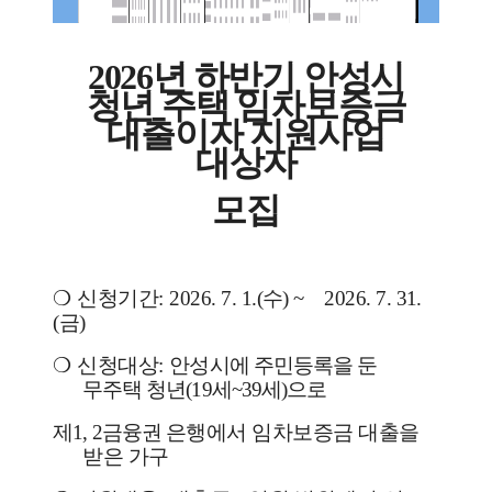
2026
년 하반기 안성시
청년 주택 임차보증금
대출이자 지원사업
대상자
모집
❍
신청기간
:
2026. 7. 1.(
수
) ~
2026. 7. 31.
(
금
)
❍
신청대상
:
안성시에 주민등록을 둔
무주택 청년
(19
세
~39
세
)
으로
제
1, 2
금융권
은행에서
임차보증금 대출을
받은 가구