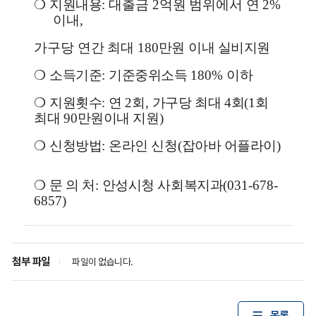
❍
지원내용
:
대출금
2
억원 범위에서 연
2%
이내
,
가구당 연간 최대
180
만원
이내 실비지원
❍
소득기준
:
기준중위소득
180%
이하
❍
지원횟수
:
연
2
회
,
가구당 최대
4
회
(1
회
최대
90
만원이내 지원
)
❍
신청방법
:
온라인 신청
(
잡아바 어플라이
)
❍
문 의 처
:
안성시청 사회복지과
(031-678-
6857)
첨부 파일
파일이 없습니다.
목록