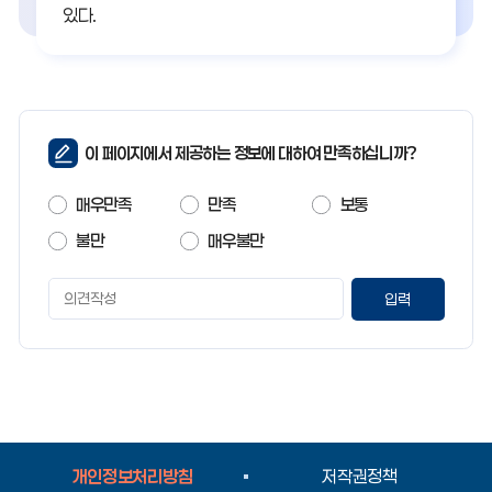
있다.
페
이 페이지에서 제공하는 정보에 대하여 만족하십니까?
이
지
매우만족
만족
보통
만
족
불만
매우불만
도
페
이
지
만
족
도
평
가
입
개인정보처리방침
저작권정책
력