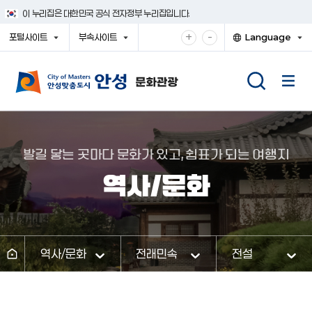
건
이 누리집은 대한민국 공식 전자정부 누리집입니다.
너
뛰
확
축
+
-
포털사이트
부속사이트
Language
기
대
소
열
열
열
메
기
기
기
해
해
뉴
서
서
보
보
기
기
발길 닿는 곳마다 문화가 있고, 쉼표가 되는 여행지
역사/문화
역사/문화
전래민속
전설