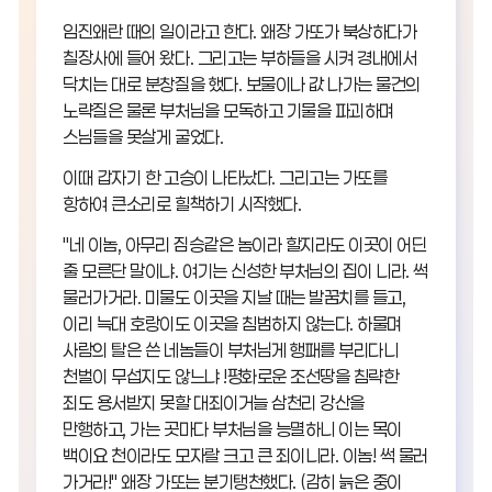
임진왜란 때의 일이라고 한다. 왜장 가또가 북상하다가
칠장사에 들어 왔다. 그리고는 부하들을 시켜 경내에서
닥치는 대로 분창질을 했다. 보물이나 값 나가는 물건의
노략질은 물론 부처님을 모독하고 기물을 파괴하며
스님들을 못살게 굴었다.
이때 갑자기 한 고승이 나타났다. 그리고는 가또를
항하여 큰소리로 힐책하기 시작했다.
"네 이놈, 아무리 짐승같은 놈이라 할지라도 이곳이 어딘
줄 모른단 말이냐. 여기는 신성한 부처님의 집이 니라. 썩
물러가거라. 미물도 이곳을 지날 때는 발꿈치를 들고,
이리 늑대 호랑이도 이곳을 침범하지 않는다. 하물며
사람의 탈은 쓴 네놈들이 부처님게 행패를 부리다니
천벌이 무섭지도 않느냐 !평화로운 조선땅을 침략한
죄도 용서받지 못할 대죄이거늘 삼천리 강산을
만행하고, 가는 곳마다 부처님을 능멸하니 이는 목이
백이요 천이라도 모자랄 크고 큰 죄이니라. 이놈! 썩 물러
가거라!" 왜장 가또는 분기탱천했다. (감히 늙은 중이