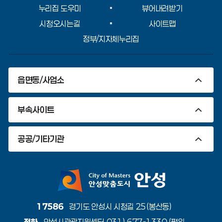
누리집 도우미
뷰어내려받기
시청오시는길
사이트맵
정부/지자체누리집
읍면동/사업소
부속사이트
공공/기타기관
17586
경기도 안성시 시청길 25(봉산동)
전화
안성시관광지원센터 031) 677-1330 (평일