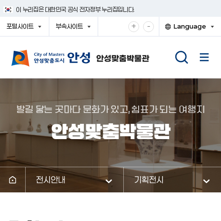
건
이 누리집은 대한민국 공식 전자정부 누리집입니다.
너
뛰
확
축
+
-
포털사이트
부속사이트
Language
기
대
소
열
열
열
메
기
기
기
해
해
뉴
서
서
보
보
기
기
발길 닿는 곳마다 문화가 있고, 쉼표가 되는 여행지
안성맞춤박물관
전시안내
기획전시