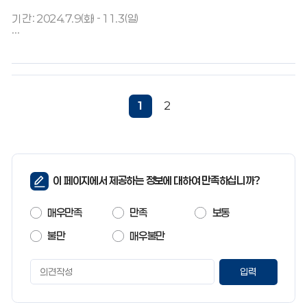
기 간 : 2024.7.9(화) - 11.3(일)
안성맞춤박물관에서는 특별전 를 개최합니다.
안성은 우리나라에...
1
2
페
이 페이지에서 제공하는 정보에 대하여 만족하십니까?
이
지
매우만족
만족
보통
만
족
불만
매우불만
도
페
이
지
만