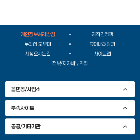
족
도
평
가
입
개인정보처리방침
저작권정책
력
누리집 도우미
뷰어내려받기
시청오시는길
사이트맵
정부/지자체누리집
읍면동/사업소
부속사이트
공공/기타기관