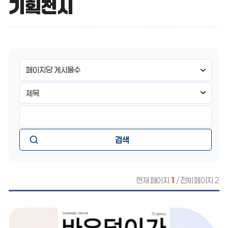
기획전시
게
페
시
이
판
지
검
검
당
색
색
게
구
검
시
분
색
물
선
어
수
택
입
:
력:
현재 페이지
1
/ 전체 페이지 2