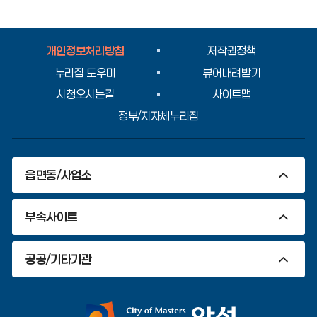
도
평
가
입
개인정보처리방침
저작권정책
력
누리집 도우미
뷰어내려받기
시청오시는길
사이트맵
정부/지자체누리집
읍면동/사업소
부속사이트
공공/기타기관