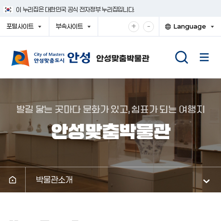
건
이 누리집은 대한민국 공식 전자정부 누리집입니다.
너
뛰
확
축
+
-
포털사이트
부속사이트
Language
기
대
소
열
열
열
메
기
기
기
해
해
뉴
서
서
보
보
기
기
발길 닿는 곳마다 문화가 있고, 쉼표가 되는 여행지
안성맞춤박물관
박물관소개