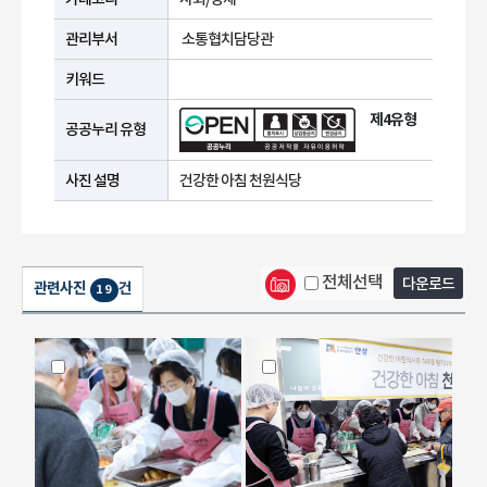
관리부서
소통협치담당관
키워드
제4유형
공공누리 유형
사진 설명
건강한 아침 천원식당
전체선택
다운로드
관련사진
건
19