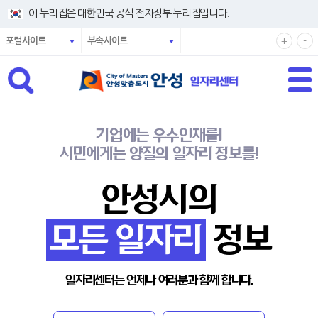
건너뛰기 메뉴
이 누리집은 대한민국 공식 전자정부 누리집입니다.
확
축
+
-
포털사이트
부속사이트
대
소
해
해
서
서
보
보
기
기
기업에는 우수인재를!
시민에게는 양질의 일자리 정보를!
안성시의
모든 일자리
정보
일자리센터는 언제나 여러분과 함께 합니다.