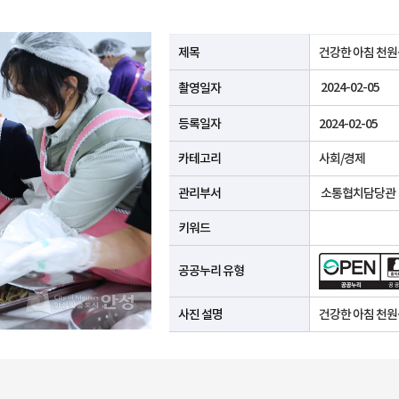
공공누리 유형안내
제목
건강한 아침 천
2024-02-05
촬영일자
등록일자
2024-02-05
카테고리
사회/경제
관리부서
소통협치담당관
키워드
공공누리 유형
사진 설명
건강한 아침 천