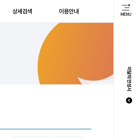
상세검색
이용안내
MENU
매년 8
이달의 안성시
20
20
20